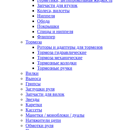
Герметики, антипрокольная жидкость
Запчасти для втулок
Колеса, вилсеты
Ниппеля
Обода
Покрышки
Спицы и ниппеля
Флиппер
Тормоза
Роторы и адаптеры для тормозов
Тормоза гидравлические
Тормоза механические
Тормозные колодки
Тормозные ручки
Вилки
Выноса
Грипсы
Заглушки руля
Запчасти для вилок
Звезды
Каретки
Кассеты
Манетки / моноблоки / дуалы
Натяжители цепи
Обмотки руля