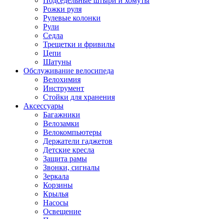
Подседельные штыри и хомуты
Рожки руля
Рулевые колонки
Рули
Седла
Трещетки и фривилы
Цепи
Шатуны
Обслуживание велосипеда
Велохимия
Инструмент
Стойки для хранения
Аксессуары
Багажники
Велозамки
Велокомпьютеры
Держатели гаджетов
Детские кресла
Защита рамы
Звонки, сигналы
Зеркала
Корзины
Крылья
Насосы
Освещение