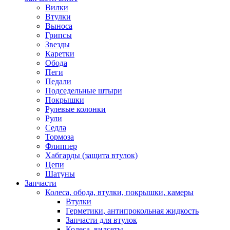
Вилки
Втулки
Выноса
Грипсы
Звезды
Каретки
Обода
Пеги
Педали
Подседельные штыри
Покрышки
Рулевые колонки
Рули
Седла
Тормоза
Флиппер
Хабгарды (защита втулок)
Цепи
Шатуны
Запчасти
Колеса, обода, втулки, покрышки, камеры
Втулки
Герметики, антипрокольная жидкость
Запчасти для втулок
Колеса, вилсеты