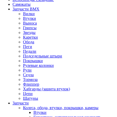
Самокаты
Запчасти BMX
Вилки
Втулки
Выноса
Грипсы
Звезды
Каретки
Обода
Пеги
Педали
Подседельные штыри
Покрышки
Рулевые колонки
Рули
Седла
Тормоза
Флиппер
Хабгарды (защита втулок)
Цепи
Шатуны
Запчасти
Колеса, обода, втулки, покрышки, камеры
Втулки