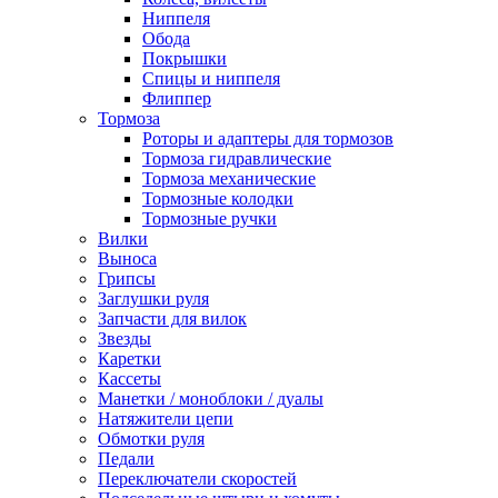
Ниппеля
Обода
Покрышки
Спицы и ниппеля
Флиппер
Тормоза
Роторы и адаптеры для тормозов
Тормоза гидравлические
Тормоза механические
Тормозные колодки
Тормозные ручки
Вилки
Выноса
Грипсы
Заглушки руля
Запчасти для вилок
Звезды
Каретки
Кассеты
Манетки / моноблоки / дуалы
Натяжители цепи
Обмотки руля
Педали
Переключатели скоростей