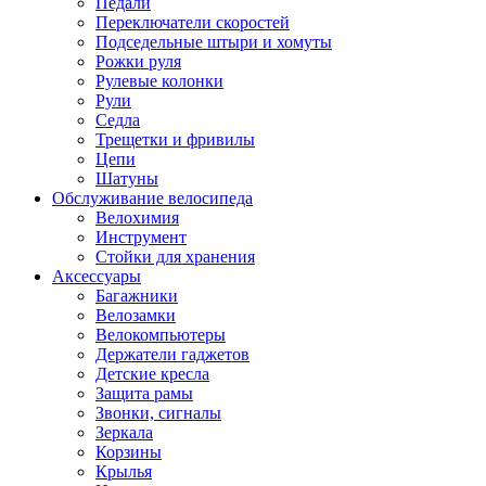
Педали
Переключатели скоростей
Подседельные штыри и хомуты
Рожки руля
Рулевые колонки
Рули
Седла
Трещетки и фривилы
Цепи
Шатуны
Обслуживание велосипеда
Велохимия
Инструмент
Стойки для хранения
Аксессуары
Багажники
Велозамки
Велокомпьютеры
Держатели гаджетов
Детские кресла
Защита рамы
Звонки, сигналы
Зеркала
Корзины
Крылья