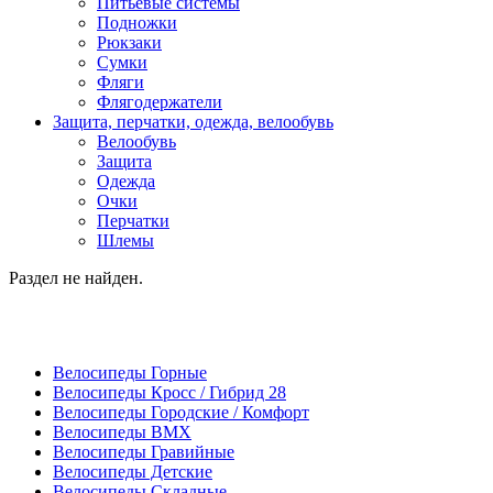
Питьевые системы
Подножки
Рюкзаки
Сумки
Фляги
Флягодержатели
Защита, перчатки, одежда, велообувь
Велообувь
Защита
Одежда
Очки
Перчатки
Шлемы
Раздел не найден.
Велосипеды Горные
Велосипеды Кросс / Гибрид 28
Велосипеды Городские / Комфорт
Велосипеды BMX
Велосипеды Гравийные
Велосипеды Детские
Велосипеды Складные