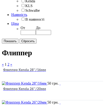
Kenda
KLS
Schwalbe
Наявність
В наявності
Ціна
От
До
Флиппер
«
1
2
»
Флиппер Kenda 28''/16мм
50
грн.
Флиппер Kenda 26''/20мм
50
грн.