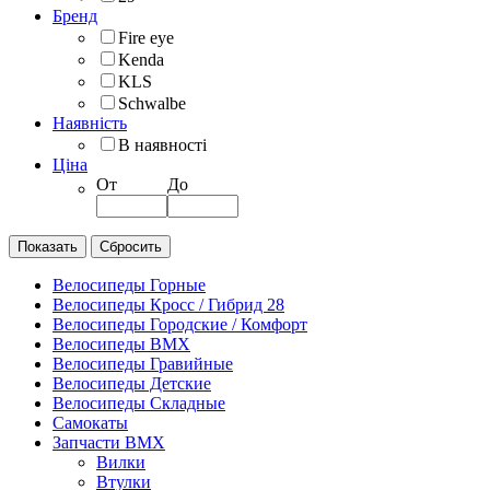
Бренд
Fire eye
Kenda
KLS
Schwalbe
Наявність
В наявності
Ціна
От
До
Велосипеды Горные
Велосипеды Кросс / Гибрид 28
Велосипеды Городские / Комфорт
Велосипеды BMX
Велосипеды Гравийные
Велосипеды Детские
Велосипеды Складные
Самокаты
Запчасти BMX
Вилки
Втулки