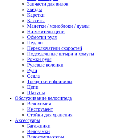
Запчасти для вилок
Звезды
Каретки
Кассеты
Манетки / моноблоки / дуалы
Натяжители цепи
Обмотки руля
Педали
Переключатели скоростей
Подседельные штыри и хомуты
Рожки руля
Рулевые колонки
Рули
Седла
Трещетки и фривилы
Цепи
Шатуны
Обслуживание велосипеда
Велохимия
Инструмент
Стойки для хранения
Аксессуары
Багажники
Велозамки
Велокомпьютеры