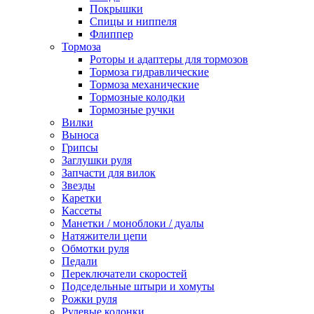
Покрышки
Спицы и ниппеля
Флиппер
Тормоза
Роторы и адаптеры для тормозов
Тормоза гидравлические
Тормоза механические
Тормозные колодки
Тормозные ручки
Вилки
Выноса
Грипсы
Заглушки руля
Запчасти для вилок
Звезды
Каретки
Кассеты
Манетки / моноблоки / дуалы
Натяжители цепи
Обмотки руля
Педали
Переключатели скоростей
Подседельные штыри и хомуты
Рожки руля
Рулевые колонки