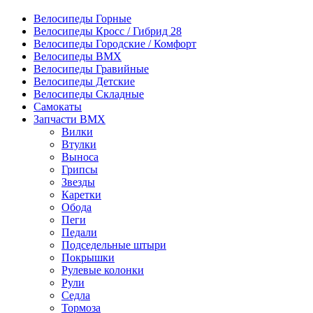
Велосипеды Горные
Велосипеды Кросс / Гибрид 28
Велосипеды Городские / Комфорт
Велосипеды BMX
Велосипеды Гравийные
Велосипеды Детские
Велосипеды Складные
Самокаты
Запчасти BMX
Вилки
Втулки
Выноса
Грипсы
Звезды
Каретки
Обода
Пеги
Педали
Подседельные штыри
Покрышки
Рулевые колонки
Рули
Седла
Тормоза