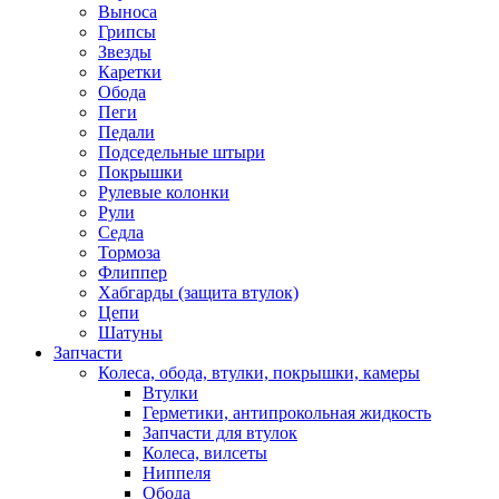
Выноса
Грипсы
Звезды
Каретки
Обода
Пеги
Педали
Подседельные штыри
Покрышки
Рулевые колонки
Рули
Седла
Тормоза
Флиппер
Хабгарды (защита втулок)
Цепи
Шатуны
Запчасти
Колеса, обода, втулки, покрышки, камеры
Втулки
Герметики, антипрокольная жидкость
Запчасти для втулок
Колеса, вилсеты
Ниппеля
Обода