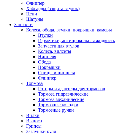
Флиппер
Хабгарды (защита втулок)
Цепи
Шатуны
Запчасти
Колеса, обода, втулки, покрышки, камеры
Втулки
Герметики, антипрокольная жидкость
Запчасти для втулок
Колеса, вилсеты
Ниппеля
Обода
Покрышки
Спицы и ниппеля
Флиппер
Тормоза
Роторы и адаптеры для тормозов
Тормоза гидравлические
Тормоза механические
Тормозные колодки
Тормозные ручки
Вилки
Выноса
Грипсы
Заглушки руля