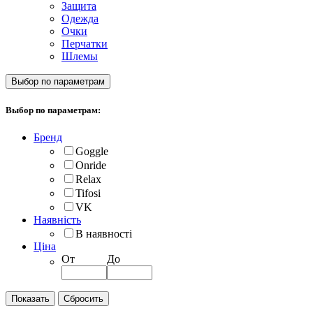
Защита
Одежда
Очки
Перчатки
Шлемы
Выбор по параметрам
Выбор по параметрам:
Бренд
Goggle
Onride
Relax
Tifosi
VK
Наявність
В наявності
Ціна
От
До