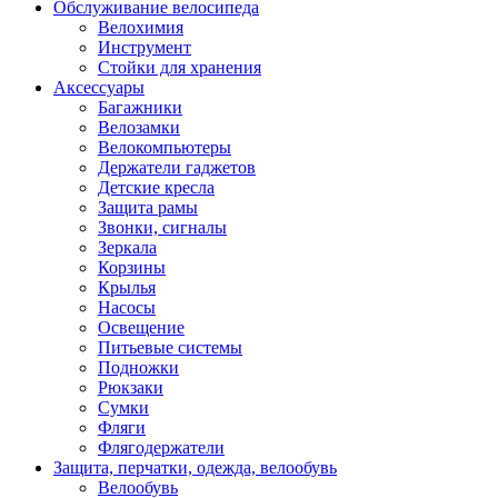
Обслуживание велосипеда
Велохимия
Инструмент
Стойки для хранения
Аксессуары
Багажники
Велозамки
Велокомпьютеры
Держатели гаджетов
Детские кресла
Защита рамы
Звонки, сигналы
Зеркала
Корзины
Крылья
Насосы
Освещение
Питьевые системы
Подножки
Рюкзаки
Сумки
Фляги
Флягодержатели
Защита, перчатки, одежда, велообувь
Велообувь