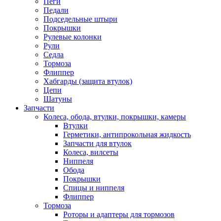
Пеги
Педали
Подседельные штыри
Покрышки
Рулевые колонки
Рули
Седла
Тормоза
Флиппер
Хабгарды (защита втулок)
Цепи
Шатуны
Запчасти
Колеса, обода, втулки, покрышки, камеры
Втулки
Герметики, антипрокольная жидкость
Запчасти для втулок
Колеса, вилсеты
Ниппеля
Обода
Покрышки
Спицы и ниппеля
Флиппер
Тормоза
Роторы и адаптеры для тормозов