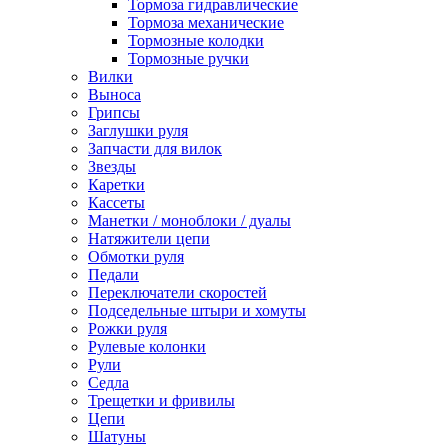
Тормоза гидравлические
Тормоза механические
Тормозные колодки
Тормозные ручки
Вилки
Выноса
Грипсы
Заглушки руля
Запчасти для вилок
Звезды
Каретки
Кассеты
Манетки / моноблоки / дуалы
Натяжители цепи
Обмотки руля
Педали
Переключатели скоростей
Подседельные штыри и хомуты
Рожки руля
Рулевые колонки
Рули
Седла
Трещетки и фривилы
Цепи
Шатуны