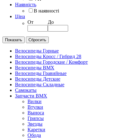
Наявність
В наявності
Ціна
От
До
Велосипеды Горные
Велосипеды Кросс / Гибрид 28
Велосипеды Городские / Комфорт
Велосипеды BMX
Велосипеды Гравийные
Велосипеды Детские
Велосипеды Складные
Самокаты
Запчасти BMX
Вилки
Втулки
Выноса
Грипсы
Звезды
Каретки
Обода