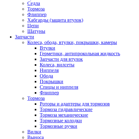
Седла
Тормоза
Флиппер
Хабгарды (защита втулок)
Цепи
Шатуны
Запчасти
Колеса, обода, втулки, покрышки, камеры
Втулки
Герметики, антипрокольная жидкость
Запчасти для втулок
Колеса, вилсеты
Ниппеля
Обода
Покрышки
Спицы и ниппеля
Флиппер
Тормоза
Роторы и адаптеры для тормозов
Тормоза гидравлические
Тормоза механические
Тормозные колодки
Тормозные ручки
Вилки
Выноса