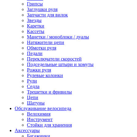
Грипсы
Заглушки руля
Запчасти для вилок
Звезды
Каретки
Кассеты
Манетки / моноблоки / дуалы
Натяжители цепи
Обмотки руля
Педали
Переключатели скоростей
Подседельные штыри и хомуты
Рожки руля
Рулевые колонки
Рули
Седла
Трещетки и фривилы
Цепи
Шатуны
Обслуживание велосипеда
Велохимия
Инструмент
Стойки для хранения
Аксессуары
Багажники