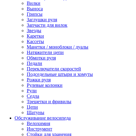
Вилки
Выноса
Грипсы
Заглушки руля
Запчасти для вилок
Звезды
Каретки
Кассеты
Манетки / моноблоки / дуалы
Натяжители цепи
Обмотки руля
Педали
Переключатели скоростей
Подседельные штыри и хомуты
Рожки руля
Рулевые колонки
Рули
Седла
Трещетки и фривилы
Цепи
Шатуны
Обслуживание велосипеда
Велохимия
Инструмент
Стойки для хранения