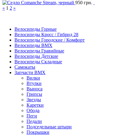
950
грн.
«
1
2
»
Велосипеды Горные
Велосипеды Кросс / Гибрид 28
Велосипеды Городские / Комфорт
Велосипеды BMX
Велосипеды Гравийные
Велосипеды Детские
Велосипеды Складные
Самокаты
Запчасти BMX
Вилки
Втулки
Выноса
Грипсы
Звезды
Каретки
Обода
Пеги
Педали
Подседельные штыри
Покрышки