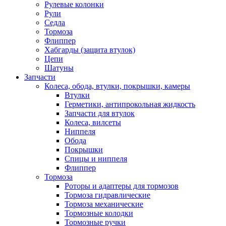
Рулевые колонки
Рули
Седла
Тормоза
Флиппер
Хабгарды (защита втулок)
Цепи
Шатуны
Запчасти
Колеса, обода, втулки, покрышки, камеры
Втулки
Герметики, антипрокольная жидкость
Запчасти для втулок
Колеса, вилсеты
Ниппеля
Обода
Покрышки
Спицы и ниппеля
Флиппер
Тормоза
Роторы и адаптеры для тормозов
Тормоза гидравлические
Тормоза механические
Тормозные колодки
Тормозные ручки