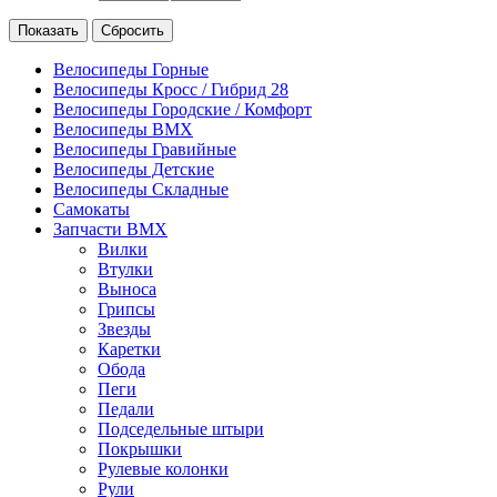
Велосипеды Горные
Велосипеды Кросс / Гибрид 28
Велосипеды Городские / Комфорт
Велосипеды BMX
Велосипеды Гравийные
Велосипеды Детские
Велосипеды Складные
Самокаты
Запчасти BMX
Вилки
Втулки
Выноса
Грипсы
Звезды
Каретки
Обода
Пеги
Педали
Подседельные штыри
Покрышки
Рулевые колонки
Рули