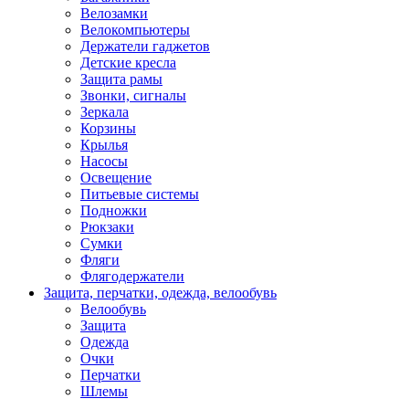
Велозамки
Велокомпьютеры
Держатели гаджетов
Детские кресла
Защита рамы
Звонки, сигналы
Зеркала
Корзины
Крылья
Насосы
Освещение
Питьевые системы
Подножки
Рюкзаки
Сумки
Фляги
Флягодержатели
Защита, перчатки, одежда, велообувь
Велообувь
Защита
Одежда
Очки
Перчатки
Шлемы