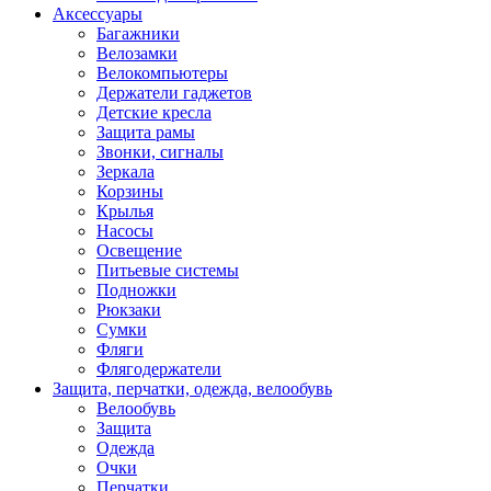
Аксессуары
Багажники
Велозамки
Велокомпьютеры
Держатели гаджетов
Детские кресла
Защита рамы
Звонки, сигналы
Зеркала
Корзины
Крылья
Насосы
Освещение
Питьевые системы
Подножки
Рюкзаки
Сумки
Фляги
Флягодержатели
Защита, перчатки, одежда, велообувь
Велообувь
Защита
Одежда
Очки
Перчатки