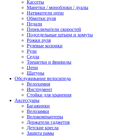
Кассеты
Манетки / моноблоки / дуалы
Натяжители цепи
Обмотки руля
Педали
Переключатели скоростей
Подседельные штыри и хомуты
Рожки руля
Рулевые колонки
Рули
Седла
Трещетки и фривилы
Цепи
Шатуны
Обслуживание велосипеда
Велохимия
Инструмент
Стойки для хранения
Аксессуары
Багажники
Велозамки
Велокомпьютеры
Держатели гаджетов
Детские кресла
Защита рамы