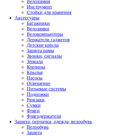
Велохимия
Инструмент
Стойки для хранения
Аксессуары
Багажники
Велозамки
Велокомпьютеры
Держатели гаджетов
Детские кресла
Защита рамы
Звонки, сигналы
Зеркала
Корзины
Крылья
Насосы
Освещение
Питьевые системы
Подножки
Рюкзаки
Сумки
Фляги
Флягодержатели
Защита, перчатки, одежда, велообувь
Велообувь
Защита