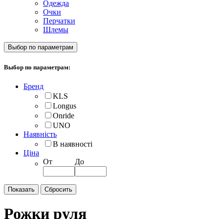
Одежда
Очки
Перчатки
Шлемы
Выбор по параметрам
Выбор по параметрам:
Бренд
KLS
Longus
Onride
UNO
Наявність
В наявності
Ціна
От
До
Рожки руля