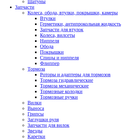
Шатуны
Запчасти
Колеса, обода, втулки, покрышки, камеры
Втулки
Герметики, антипрокольная жидкость
Запчасти для втулок
Колеса, вилсеты
Ниппеля
Обода
Покрышки
Спицы и ниппеля
Флиппер
Тормоза
Роторы и адаптеры для тормозов
Тормоза гидравлические
Тормоза механические
Тормозные колодки
Тормозные ручки
Вилки
Выноса
Грипсы
Заглушки руля
Запчасти для вилок
Звезды
Каретки