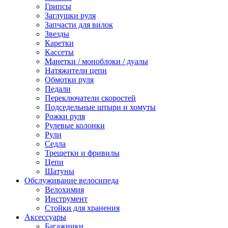
Грипсы
Заглушки руля
Запчасти для вилок
Звезды
Каретки
Кассеты
Манетки / моноблоки / дуалы
Натяжители цепи
Обмотки руля
Педали
Переключатели скоростей
Подседельные штыри и хомуты
Рожки руля
Рулевые колонки
Рули
Седла
Трещетки и фривилы
Цепи
Шатуны
Обслуживание велосипеда
Велохимия
Инструмент
Стойки для хранения
Аксессуары
Багажники