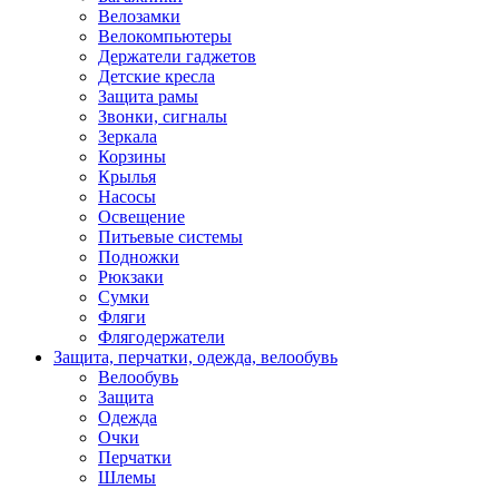
Велозамки
Велокомпьютеры
Держатели гаджетов
Детские кресла
Защита рамы
Звонки, сигналы
Зеркала
Корзины
Крылья
Насосы
Освещение
Питьевые системы
Подножки
Рюкзаки
Сумки
Фляги
Флягодержатели
Защита, перчатки, одежда, велообувь
Велообувь
Защита
Одежда
Очки
Перчатки
Шлемы