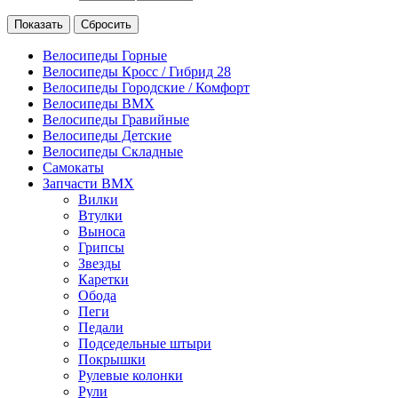
Велосипеды Горные
Велосипеды Кросс / Гибрид 28
Велосипеды Городские / Комфорт
Велосипеды BMX
Велосипеды Гравийные
Велосипеды Детские
Велосипеды Складные
Самокаты
Запчасти BMX
Вилки
Втулки
Выноса
Грипсы
Звезды
Каретки
Обода
Пеги
Педали
Подседельные штыри
Покрышки
Рулевые колонки
Рули