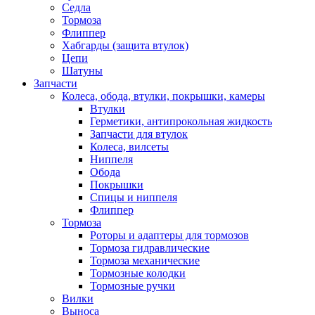
Седла
Тормоза
Флиппер
Хабгарды (защита втулок)
Цепи
Шатуны
Запчасти
Колеса, обода, втулки, покрышки, камеры
Втулки
Герметики, антипрокольная жидкость
Запчасти для втулок
Колеса, вилсеты
Ниппеля
Обода
Покрышки
Спицы и ниппеля
Флиппер
Тормоза
Роторы и адаптеры для тормозов
Тормоза гидравлические
Тормоза механические
Тормозные колодки
Тормозные ручки
Вилки
Выноса