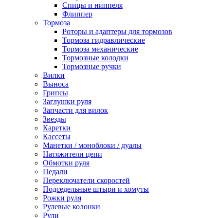
Спицы и ниппеля
Флиппер
Тормоза
Роторы и адаптеры для тормозов
Тормоза гидравлические
Тормоза механические
Тормозные колодки
Тормозные ручки
Вилки
Выноса
Грипсы
Заглушки руля
Запчасти для вилок
Звезды
Каретки
Кассеты
Манетки / моноблоки / дуалы
Натяжители цепи
Обмотки руля
Педали
Переключатели скоростей
Подседельные штыри и хомуты
Рожки руля
Рулевые колонки
Рули