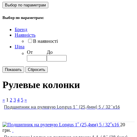
Выбор по параметрам
Выбор по параметрам:
Бренд
Наявність
В наявності
Ціна
От
До
Рулевые колонки
«
1
2
3
4
5
»
Подшипник на рулевую Longus 1˝ (25,4мм) 5 / 32˝x16
20
грн.