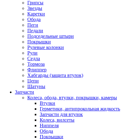
Грипсы
Звезды
Каретки
Обода
Пеги
Педали
Подседельные штыри
Покрышки
Рулевые колонки
Рули
Седла
Тормоза
Флиппер
Хабгарды (защита втулок)
Цепи
Шатуны
Запчасти
Колеса, обода, втулки, покрышки, камеры
Втулки
Герметики, антипрокольная жидкость
Запчасти для втулок
Колеса, вилсеты
Ниппеля
Обода
Покрышки