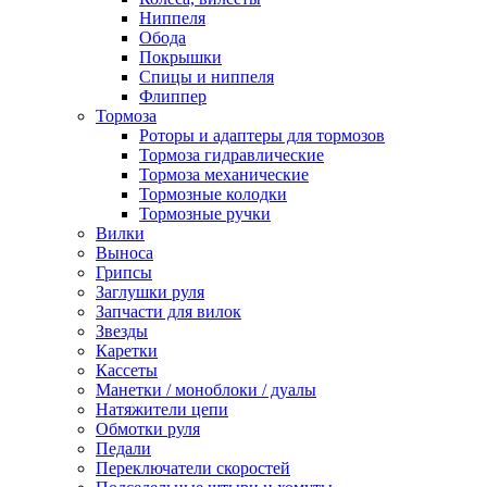
Ниппеля
Обода
Покрышки
Спицы и ниппеля
Флиппер
Тормоза
Роторы и адаптеры для тормозов
Тормоза гидравлические
Тормоза механические
Тормозные колодки
Тормозные ручки
Вилки
Выноса
Грипсы
Заглушки руля
Запчасти для вилок
Звезды
Каретки
Кассеты
Манетки / моноблоки / дуалы
Натяжители цепи
Обмотки руля
Педали
Переключатели скоростей