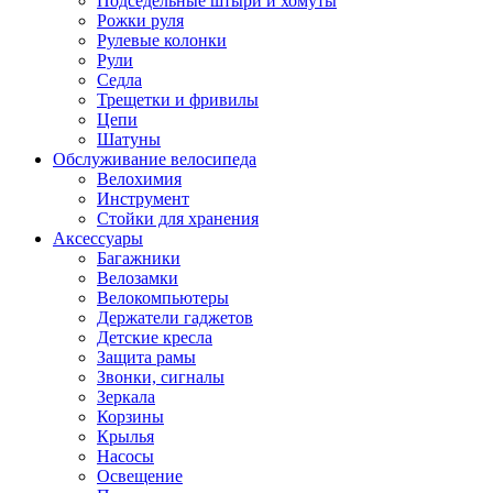
Подседельные штыри и хомуты
Рожки руля
Рулевые колонки
Рули
Седла
Трещетки и фривилы
Цепи
Шатуны
Обслуживание велосипеда
Велохимия
Инструмент
Стойки для хранения
Аксессуары
Багажники
Велозамки
Велокомпьютеры
Держатели гаджетов
Детские кресла
Защита рамы
Звонки, сигналы
Зеркала
Корзины
Крылья
Насосы
Освещение