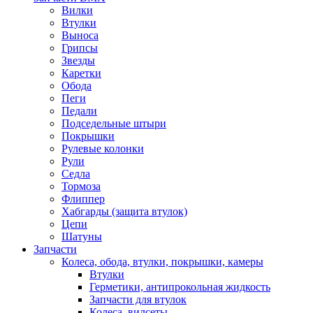
Вилки
Втулки
Выноса
Грипсы
Звезды
Каретки
Обода
Пеги
Педали
Подседельные штыри
Покрышки
Рулевые колонки
Рули
Седла
Тормоза
Флиппер
Хабгарды (защита втулок)
Цепи
Шатуны
Запчасти
Колеса, обода, втулки, покрышки, камеры
Втулки
Герметики, антипрокольная жидкость
Запчасти для втулок
Колеса, вилсеты