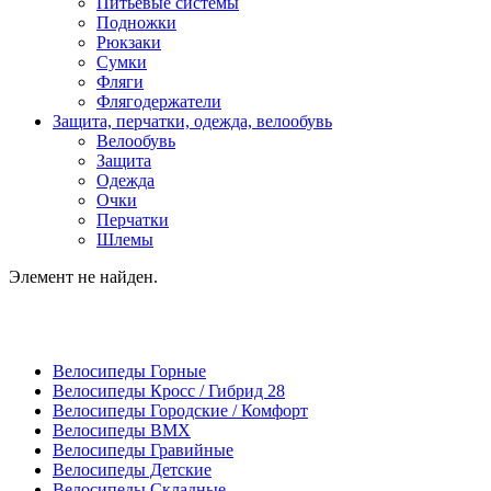
Питьевые системы
Подножки
Рюкзаки
Сумки
Фляги
Флягодержатели
Защита, перчатки, одежда, велообувь
Велообувь
Защита
Одежда
Очки
Перчатки
Шлемы
Элемент не найден.
Велосипеды Горные
Велосипеды Кросс / Гибрид 28
Велосипеды Городские / Комфорт
Велосипеды BMX
Велосипеды Гравийные
Велосипеды Детские
Велосипеды Складные