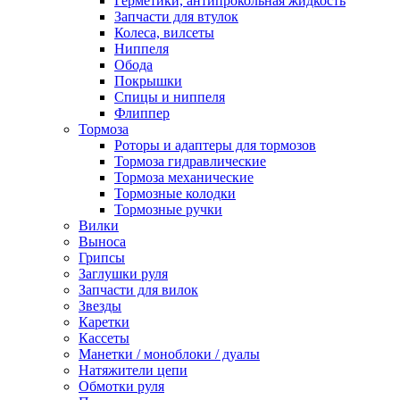
Герметики, антипрокольная жидкость
Запчасти для втулок
Колеса, вилсеты
Ниппеля
Обода
Покрышки
Спицы и ниппеля
Флиппер
Тормоза
Роторы и адаптеры для тормозов
Тормоза гидравлические
Тормоза механические
Тормозные колодки
Тормозные ручки
Вилки
Выноса
Грипсы
Заглушки руля
Запчасти для вилок
Звезды
Каретки
Кассеты
Манетки / моноблоки / дуалы
Натяжители цепи
Обмотки руля