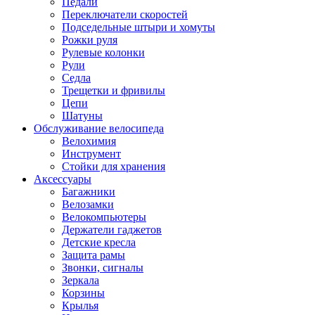
Педали
Переключатели скоростей
Подседельные штыри и хомуты
Рожки руля
Рулевые колонки
Рули
Седла
Трещетки и фривилы
Цепи
Шатуны
Обслуживание велосипеда
Велохимия
Инструмент
Стойки для хранения
Аксессуары
Багажники
Велозамки
Велокомпьютеры
Держатели гаджетов
Детские кресла
Защита рамы
Звонки, сигналы
Зеркала
Корзины
Крылья