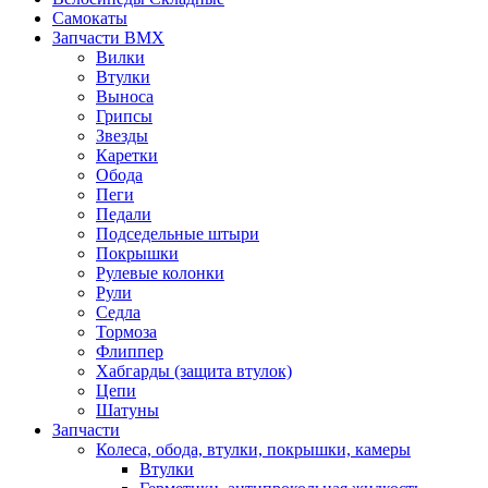
Самокаты
Запчасти BMX
Вилки
Втулки
Выноса
Грипсы
Звезды
Каретки
Обода
Пеги
Педали
Подседельные штыри
Покрышки
Рулевые колонки
Рули
Седла
Тормоза
Флиппер
Хабгарды (защита втулок)
Цепи
Шатуны
Запчасти
Колеса, обода, втулки, покрышки, камеры
Втулки