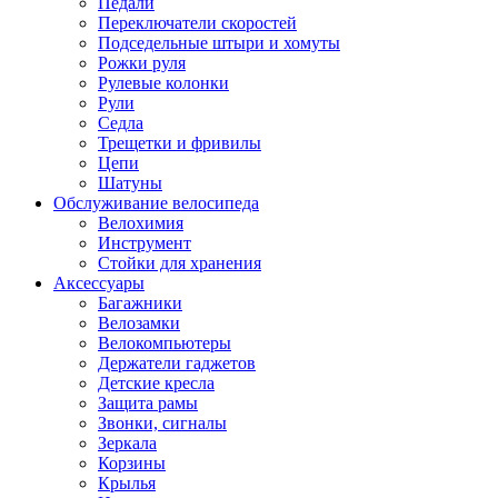
Педали
Переключатели скоростей
Подседельные штыри и хомуты
Рожки руля
Рулевые колонки
Рули
Седла
Трещетки и фривилы
Цепи
Шатуны
Обслуживание велосипеда
Велохимия
Инструмент
Стойки для хранения
Аксессуары
Багажники
Велозамки
Велокомпьютеры
Держатели гаджетов
Детские кресла
Защита рамы
Звонки, сигналы
Зеркала
Корзины
Крылья