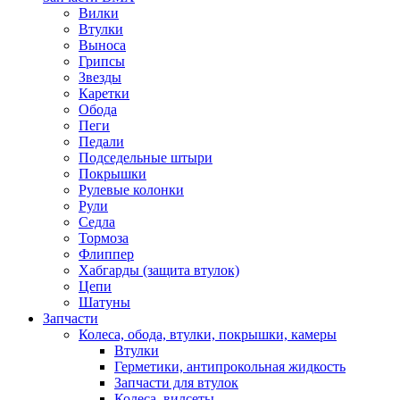
Вилки
Втулки
Выноса
Грипсы
Звезды
Каретки
Обода
Пеги
Педали
Подседельные штыри
Покрышки
Рулевые колонки
Рули
Седла
Тормоза
Флиппер
Хабгарды (защита втулок)
Цепи
Шатуны
Запчасти
Колеса, обода, втулки, покрышки, камеры
Втулки
Герметики, антипрокольная жидкость
Запчасти для втулок
Колеса, вилсеты