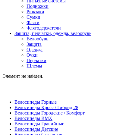
Питьевые системы
Подножки
Рюкзаки
Сумки
Фляги
Флягодержатели
Защита, перчатки, одежда, велообувь
Велообувь
Защита
Одежда
Очки
Перчатки
Шлемы
Элемент не найден.
Велосипеды Горные
Велосипеды Кросс / Гибрид 28
Велосипеды Городские / Комфорт
Велосипеды BMX
Велосипеды Гравийные
Велосипеды Детские
Велосипеды Складные