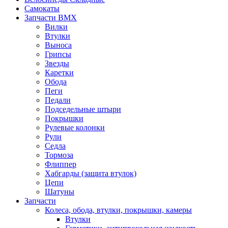
Самокаты
Запчасти BMX
Вилки
Втулки
Выноса
Грипсы
Звезды
Каретки
Обода
Пеги
Педали
Подседельные штыри
Покрышки
Рулевые колонки
Рули
Седла
Тормоза
Флиппер
Хабгарды (защита втулок)
Цепи
Шатуны
Запчасти
Колеса, обода, втулки, покрышки, камеры
Втулки