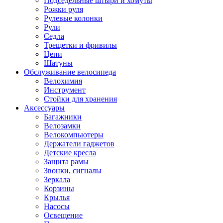
Подседельные штыри и хомуты
Рожки руля
Рулевые колонки
Рули
Седла
Трещетки и фривилы
Цепи
Шатуны
Обслуживание велосипеда
Велохимия
Инструмент
Стойки для хранения
Аксессуары
Багажники
Велозамки
Велокомпьютеры
Держатели гаджетов
Детские кресла
Защита рамы
Звонки, сигналы
Зеркала
Корзины
Крылья
Насосы
Освещение