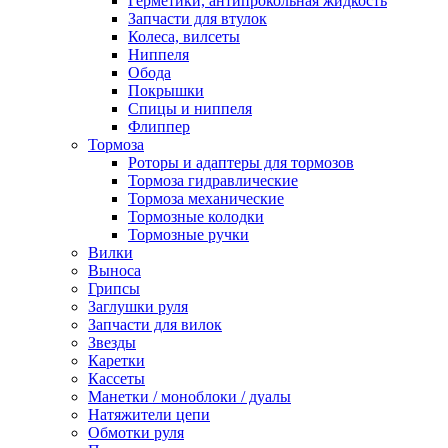
Герметики, антипрокольная жидкость
Запчасти для втулок
Колеса, вилсеты
Ниппеля
Обода
Покрышки
Спицы и ниппеля
Флиппер
Тормоза
Роторы и адаптеры для тормозов
Тормоза гидравлические
Тормоза механические
Тормозные колодки
Тормозные ручки
Вилки
Выноса
Грипсы
Заглушки руля
Запчасти для вилок
Звезды
Каретки
Кассеты
Манетки / моноблоки / дуалы
Натяжители цепи
Обмотки руля