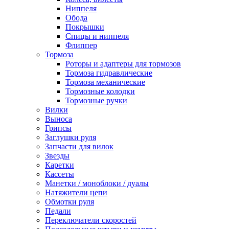
Ниппеля
Обода
Покрышки
Спицы и ниппеля
Флиппер
Тормоза
Роторы и адаптеры для тормозов
Тормоза гидравлические
Тормоза механические
Тормозные колодки
Тормозные ручки
Вилки
Выноса
Грипсы
Заглушки руля
Запчасти для вилок
Звезды
Каретки
Кассеты
Манетки / моноблоки / дуалы
Натяжители цепи
Обмотки руля
Педали
Переключатели скоростей