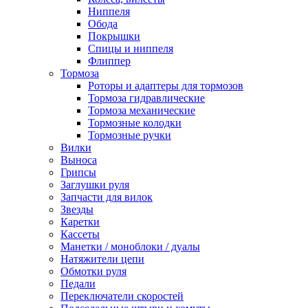
Ниппеля
Обода
Покрышки
Спицы и ниппеля
Флиппер
Тормоза
Роторы и адаптеры для тормозов
Тормоза гидравлические
Тормоза механические
Тормозные колодки
Тормозные ручки
Вилки
Выноса
Грипсы
Заглушки руля
Запчасти для вилок
Звезды
Каретки
Кассеты
Манетки / моноблоки / дуалы
Натяжители цепи
Обмотки руля
Педали
Переключатели скоростей