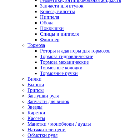
Герметики, антипрокольная жидкость
Запчасти для втулок
Колеса, вилсеты
Ниппеля
Обода
Покрышки
Спицы и ниппеля
Флиппер
Тормоза
Роторы и адаптеры для тормозов
Тормоза гидравлические
Тормоза механические
Тормозные колодки
Тормозные ручки
Вилки
Выноса
Грипсы
Заглушки руля
Запчасти для вилок
Звезды
Каретки
Кассеты
Манетки / моноблоки / дуалы
Натяжители цепи
Обмотки руля