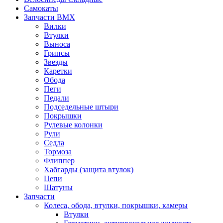
Самокаты
Запчасти BMX
Вилки
Втулки
Выноса
Грипсы
Звезды
Каретки
Обода
Пеги
Педали
Подседельные штыри
Покрышки
Рулевые колонки
Рули
Седла
Тормоза
Флиппер
Хабгарды (защита втулок)
Цепи
Шатуны
Запчасти
Колеса, обода, втулки, покрышки, камеры
Втулки