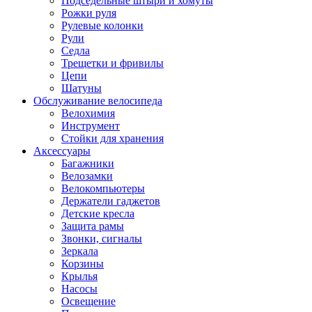
Подседельные штыри и хомуты
Рожки руля
Рулевые колонки
Рули
Седла
Трещетки и фривилы
Цепи
Шатуны
Обслуживание велосипеда
Велохимия
Инструмент
Стойки для хранения
Аксессуары
Багажники
Велозамки
Велокомпьютеры
Держатели гаджетов
Детские кресла
Защита рамы
Звонки, сигналы
Зеркала
Корзины
Крылья
Насосы
Освещение