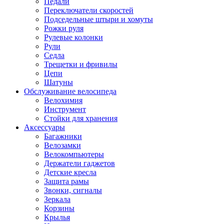
Педали
Переключатели скоростей
Подседельные штыри и хомуты
Рожки руля
Рулевые колонки
Рули
Седла
Трещетки и фривилы
Цепи
Шатуны
Обслуживание велосипеда
Велохимия
Инструмент
Стойки для хранения
Аксессуары
Багажники
Велозамки
Велокомпьютеры
Держатели гаджетов
Детские кресла
Защита рамы
Звонки, сигналы
Зеркала
Корзины
Крылья