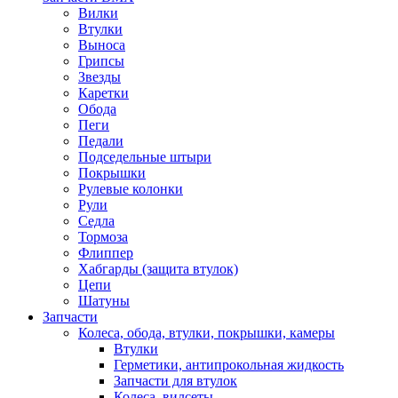
Вилки
Втулки
Выноса
Грипсы
Звезды
Каретки
Обода
Пеги
Педали
Подседельные штыри
Покрышки
Рулевые колонки
Рули
Седла
Тормоза
Флиппер
Хабгарды (защита втулок)
Цепи
Шатуны
Запчасти
Колеса, обода, втулки, покрышки, камеры
Втулки
Герметики, антипрокольная жидкость
Запчасти для втулок
Колеса, вилсеты