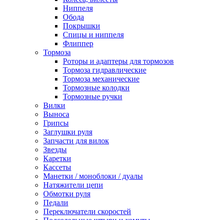
Ниппеля
Обода
Покрышки
Спицы и ниппеля
Флиппер
Тормоза
Роторы и адаптеры для тормозов
Тормоза гидравлические
Тормоза механические
Тормозные колодки
Тормозные ручки
Вилки
Выноса
Грипсы
Заглушки руля
Запчасти для вилок
Звезды
Каретки
Кассеты
Манетки / моноблоки / дуалы
Натяжители цепи
Обмотки руля
Педали
Переключатели скоростей