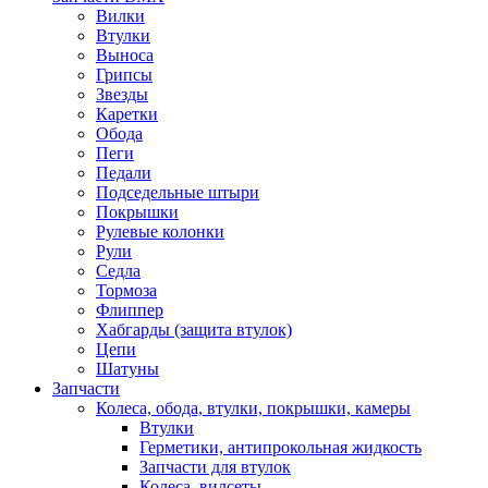
Вилки
Втулки
Выноса
Грипсы
Звезды
Каретки
Обода
Пеги
Педали
Подседельные штыри
Покрышки
Рулевые колонки
Рули
Седла
Тормоза
Флиппер
Хабгарды (защита втулок)
Цепи
Шатуны
Запчасти
Колеса, обода, втулки, покрышки, камеры
Втулки
Герметики, антипрокольная жидкость
Запчасти для втулок
Колеса, вилсеты