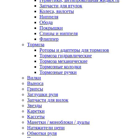
Герметики, антипрокольная жидкость
Запчасти для втулок
Колеса, вилсеты
Ниппеля
Обода
Покрышки
Спицы и ниппеля
Флиппер
Тормоза
Роторы и адаптеры для тормозов
Тормоза гидравлические
Тормоза механические
Тормозные колодки
Тормозные ручки
Вилки
Выноса
Грипсы
Заглушки руля
Запчасти для вилок
Звезды
Каретки
Кассеты
Манетки / моноблоки / дуалы
Натяжители цепи
Обмотки руля