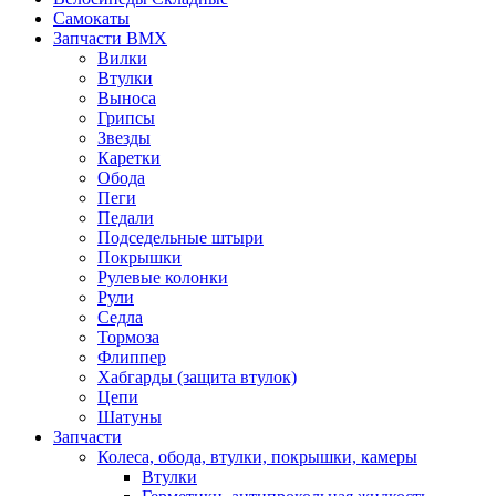
Самокаты
Запчасти BMX
Вилки
Втулки
Выноса
Грипсы
Звезды
Каретки
Обода
Пеги
Педали
Подседельные штыри
Покрышки
Рулевые колонки
Рули
Седла
Тормоза
Флиппер
Хабгарды (защита втулок)
Цепи
Шатуны
Запчасти
Колеса, обода, втулки, покрышки, камеры
Втулки