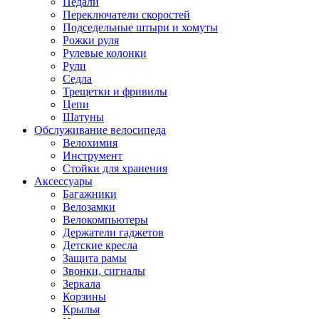
Педали
Переключатели скоростей
Подседельные штыри и хомуты
Рожки руля
Рулевые колонки
Рули
Седла
Трещетки и фривилы
Цепи
Шатуны
Обслуживание велосипеда
Велохимия
Инструмент
Стойки для хранения
Аксессуары
Багажники
Велозамки
Велокомпьютеры
Держатели гаджетов
Детские кресла
Защита рамы
Звонки, сигналы
Зеркала
Корзины
Крылья