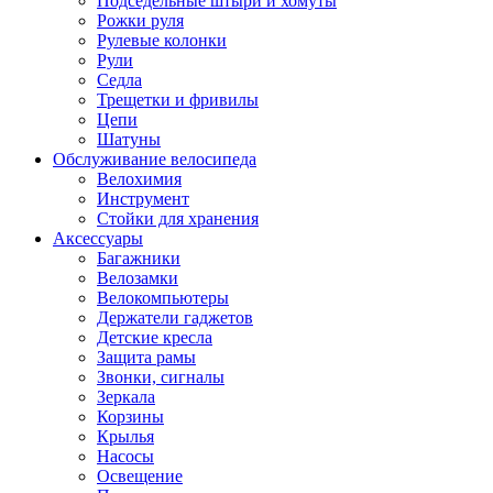
Подседельные штыри и хомуты
Рожки руля
Рулевые колонки
Рули
Седла
Трещетки и фривилы
Цепи
Шатуны
Обслуживание велосипеда
Велохимия
Инструмент
Стойки для хранения
Аксессуары
Багажники
Велозамки
Велокомпьютеры
Держатели гаджетов
Детские кресла
Защита рамы
Звонки, сигналы
Зеркала
Корзины
Крылья
Насосы
Освещение