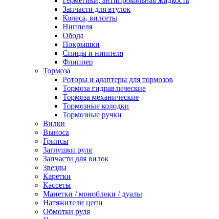
Герметики, антипрокольная жидкость
Запчасти для втулок
Колеса, вилсеты
Ниппеля
Обода
Покрышки
Спицы и ниппеля
Флиппер
Тормоза
Роторы и адаптеры для тормозов
Тормоза гидравлические
Тормоза механические
Тормозные колодки
Тормозные ручки
Вилки
Выноса
Грипсы
Заглушки руля
Запчасти для вилок
Звезды
Каретки
Кассеты
Манетки / моноблоки / дуалы
Натяжители цепи
Обмотки руля