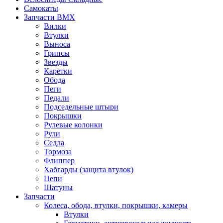
Самокаты
Запчасти BMX
Вилки
Втулки
Выноса
Грипсы
Звезды
Каретки
Обода
Пеги
Педали
Подседельные штыри
Покрышки
Рулевые колонки
Рули
Седла
Тормоза
Флиппер
Хабгарды (защита втулок)
Цепи
Шатуны
Запчасти
Колеса, обода, втулки, покрышки, камеры
Втулки