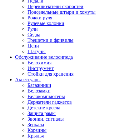
Педали
Переключатели скоростей
Подседельные штыри и хомуты
Рожки руля
Рулевые колонки
Рули
Седла
Трещетки и фривилы
Цепи
Шатуны
Обслуживание велосипеда
Велохимия
Инструмент
Стойки для хранения
Аксессуары
Багажники
Велозамки
Велокомпьютеры
Держатели гаджетов
Детские кресла
Защита рамы
Звонки, сигналы
Зеркала
Корзины
Крылья