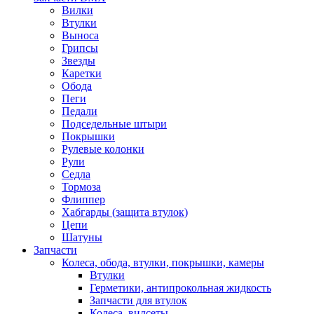
Вилки
Втулки
Выноса
Грипсы
Звезды
Каретки
Обода
Пеги
Педали
Подседельные штыри
Покрышки
Рулевые колонки
Рули
Седла
Тормоза
Флиппер
Хабгарды (защита втулок)
Цепи
Шатуны
Запчасти
Колеса, обода, втулки, покрышки, камеры
Втулки
Герметики, антипрокольная жидкость
Запчасти для втулок
Колеса, вилсеты