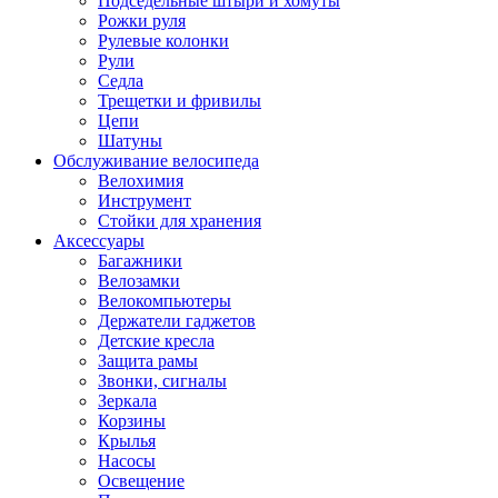
Подседельные штыри и хомуты
Рожки руля
Рулевые колонки
Рули
Седла
Трещетки и фривилы
Цепи
Шатуны
Обслуживание велосипеда
Велохимия
Инструмент
Стойки для хранения
Аксессуары
Багажники
Велозамки
Велокомпьютеры
Держатели гаджетов
Детские кресла
Защита рамы
Звонки, сигналы
Зеркала
Корзины
Крылья
Насосы
Освещение