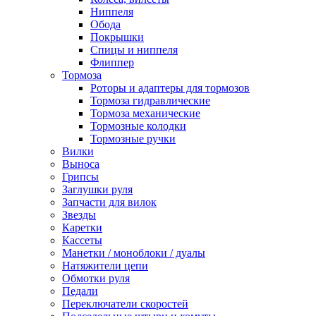
Ниппеля
Обода
Покрышки
Спицы и ниппеля
Флиппер
Тормоза
Роторы и адаптеры для тормозов
Тормоза гидравлические
Тормоза механические
Тормозные колодки
Тормозные ручки
Вилки
Выноса
Грипсы
Заглушки руля
Запчасти для вилок
Звезды
Каретки
Кассеты
Манетки / моноблоки / дуалы
Натяжители цепи
Обмотки руля
Педали
Переключатели скоростей