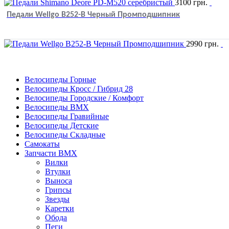
3100
грн.
Педали Wellgo B252-B Черный Промподшипник
2990
грн.
Велосипеды Горные
Велосипеды Кросс / Гибрид 28
Велосипеды Городские / Комфорт
Велосипеды BMX
Велосипеды Гравийные
Велосипеды Детские
Велосипеды Складные
Самокаты
Запчасти BMX
Вилки
Втулки
Выноса
Грипсы
Звезды
Каретки
Обода
Пеги