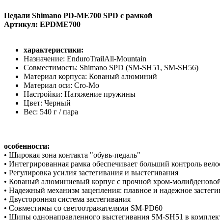
Педали Shimano PD-ME700 SPD с рамкой
Артикул: EPDME700
характеристики:
Назначение: EnduroTrailAll-Mountain
Совместимость: Shimano SPD (SM-SH51, SM-SH56)
Материал корпуса: Кованый алюминий
Материал оси: Cro-Mo
Настройки: Натяжение пружины
Цвет: Черный
Вес: 540 г / пара
особенности:
• Широкая зона контакта "обувь-педаль"
• Интегрированная рамка обеспечивает больший контроль вел
• Регулировка усилия застегивания и выстегивания
• Кованый алюминиевый корпус с прочной хром-молибденовой
• Надежный механизм зацепления: плавное и надежное застеги
• Двусторонняя система застегивания
• Совместимы со светоотражателями SM-PD60
• Шипы однонаправленного выстегивания SM-SH51 в комплек