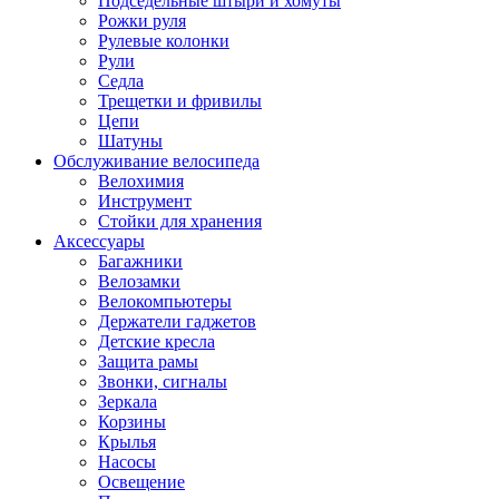
Подседельные штыри и хомуты
Рожки руля
Рулевые колонки
Рули
Седла
Трещетки и фривилы
Цепи
Шатуны
Обслуживание велосипеда
Велохимия
Инструмент
Стойки для хранения
Аксессуары
Багажники
Велозамки
Велокомпьютеры
Держатели гаджетов
Детские кресла
Защита рамы
Звонки, сигналы
Зеркала
Корзины
Крылья
Насосы
Освещение