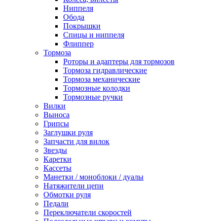
Ниппеля
Обода
Покрышки
Спицы и ниппеля
Флиппер
Тормоза
Роторы и адаптеры для тормозов
Тормоза гидравлические
Тормоза механические
Тормозные колодки
Тормозные ручки
Вилки
Выноса
Грипсы
Заглушки руля
Запчасти для вилок
Звезды
Каретки
Кассеты
Манетки / моноблоки / дуалы
Натяжители цепи
Обмотки руля
Педали
Переключатели скоростей