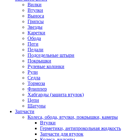
Вилки
Втулки
Выноса
Грипсы
Звезды
Каретки
Обода
Пеги
Педали
Подседельные штыри
Покрышки
Рулевые колонки
Рули
Седла
Тормоза
Флиппер
Хабгарды (защита втулок)
Цепи
Шатуны
Запчасти
Колеса, обода, втулки, покрышки, камеры
Втулки
Герметики, антипрокольная жидкость
Запчасти для втулок
Колеса, вилсеты