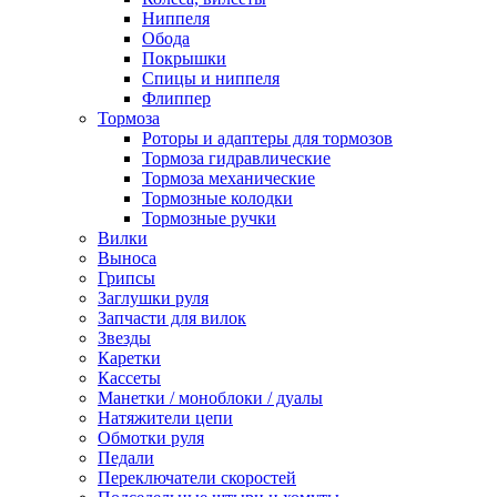
Ниппеля
Обода
Покрышки
Спицы и ниппеля
Флиппер
Тормоза
Роторы и адаптеры для тормозов
Тормоза гидравлические
Тормоза механические
Тормозные колодки
Тормозные ручки
Вилки
Выноса
Грипсы
Заглушки руля
Запчасти для вилок
Звезды
Каретки
Кассеты
Манетки / моноблоки / дуалы
Натяжители цепи
Обмотки руля
Педали
Переключатели скоростей