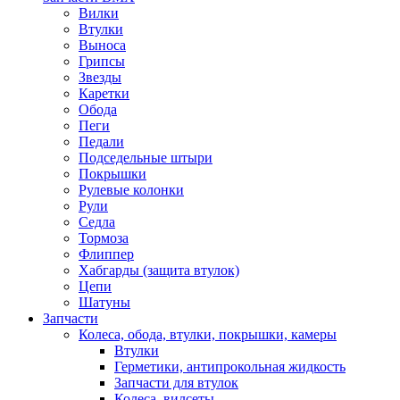
Вилки
Втулки
Выноса
Грипсы
Звезды
Каретки
Обода
Пеги
Педали
Подседельные штыри
Покрышки
Рулевые колонки
Рули
Седла
Тормоза
Флиппер
Хабгарды (защита втулок)
Цепи
Шатуны
Запчасти
Колеса, обода, втулки, покрышки, камеры
Втулки
Герметики, антипрокольная жидкость
Запчасти для втулок
Колеса, вилсеты