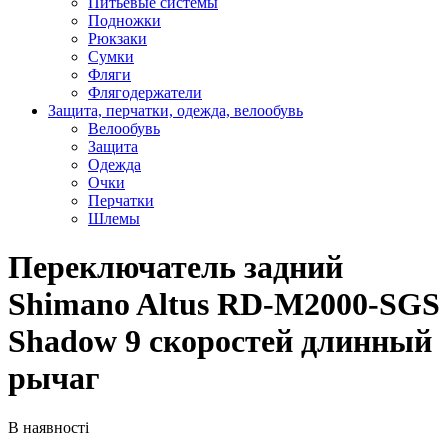
Питьевые системы
Подножки
Рюкзаки
Сумки
Фляги
Флягодержатели
Защита, перчатки, одежда, велообувь
Велообувь
Защита
Одежда
Очки
Перчатки
Шлемы
Переключатель задний
Shimano Altus RD-M2000-SGS
Shadow 9 скоростей длинный
рычаг
В наявності