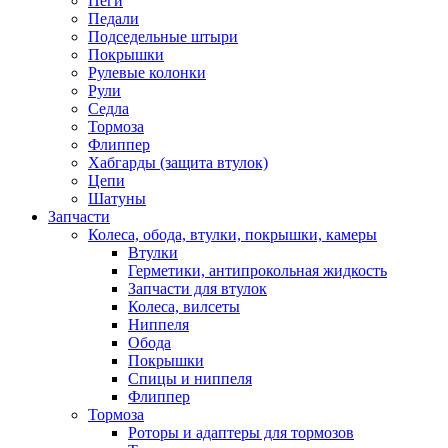
Пеги
Педали
Подседельные штыри
Покрышки
Рулевые колонки
Рули
Седла
Тормоза
Флиппер
Хабгарды (защита втулок)
Цепи
Шатуны
Запчасти
Колеса, обода, втулки, покрышки, камеры
Втулки
Герметики, антипрокольная жидкость
Запчасти для втулок
Колеса, вилсеты
Ниппеля
Обода
Покрышки
Спицы и ниппеля
Флиппер
Тормоза
Роторы и адаптеры для тормозов