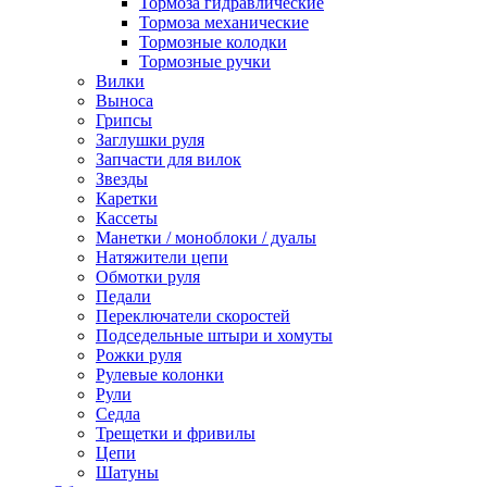
Тормоза гидравлические
Тормоза механические
Тормозные колодки
Тормозные ручки
Вилки
Выноса
Грипсы
Заглушки руля
Запчасти для вилок
Звезды
Каретки
Кассеты
Манетки / моноблоки / дуалы
Натяжители цепи
Обмотки руля
Педали
Переключатели скоростей
Подседельные штыри и хомуты
Рожки руля
Рулевые колонки
Рули
Седла
Трещетки и фривилы
Цепи
Шатуны