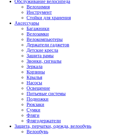
Обслуживание велосипеда
Велохимия
Инструмент
Стойки для хранения
Аксессуары
Багажники
Велозамки
Велокомпьютеры
Держатели гаджетов
Детские кресла
Защита рамы
Звонки, сигналы
Зеркала
Корзины
Крылья
Насосы
Освещение
Питьевые системы
Подножки
Рюкзаки
Сумки
Фляги
Флягодержатели
Защита, перчатки, одежда, велообувь
Велообувь