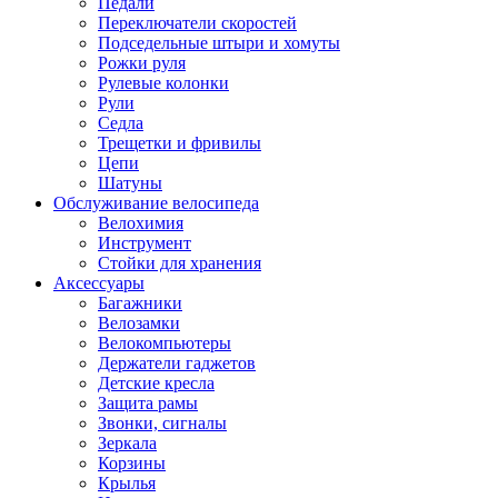
Педали
Переключатели скоростей
Подседельные штыри и хомуты
Рожки руля
Рулевые колонки
Рули
Седла
Трещетки и фривилы
Цепи
Шатуны
Обслуживание велосипеда
Велохимия
Инструмент
Стойки для хранения
Аксессуары
Багажники
Велозамки
Велокомпьютеры
Держатели гаджетов
Детские кресла
Защита рамы
Звонки, сигналы
Зеркала
Корзины
Крылья