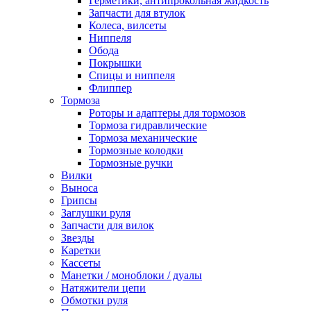
Герметики, антипрокольная жидкость
Запчасти для втулок
Колеса, вилсеты
Ниппеля
Обода
Покрышки
Спицы и ниппеля
Флиппер
Тормоза
Роторы и адаптеры для тормозов
Тормоза гидравлические
Тормоза механические
Тормозные колодки
Тормозные ручки
Вилки
Выноса
Грипсы
Заглушки руля
Запчасти для вилок
Звезды
Каретки
Кассеты
Манетки / моноблоки / дуалы
Натяжители цепи
Обмотки руля