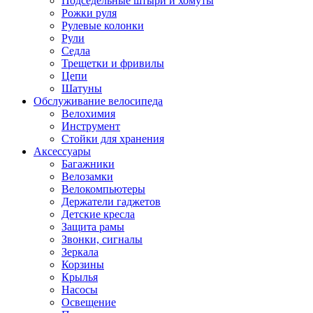
Подседельные штыри и хомуты
Рожки руля
Рулевые колонки
Рули
Седла
Трещетки и фривилы
Цепи
Шатуны
Обслуживание велосипеда
Велохимия
Инструмент
Стойки для хранения
Аксессуары
Багажники
Велозамки
Велокомпьютеры
Держатели гаджетов
Детские кресла
Защита рамы
Звонки, сигналы
Зеркала
Корзины
Крылья
Насосы
Освещение