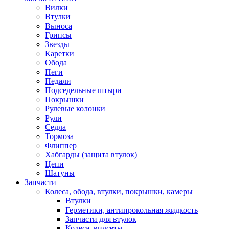
Вилки
Втулки
Выноса
Грипсы
Звезды
Каретки
Обода
Пеги
Педали
Подседельные штыри
Покрышки
Рулевые колонки
Рули
Седла
Тормоза
Флиппер
Хабгарды (защита втулок)
Цепи
Шатуны
Запчасти
Колеса, обода, втулки, покрышки, камеры
Втулки
Герметики, антипрокольная жидкость
Запчасти для втулок
Колеса, вилсеты