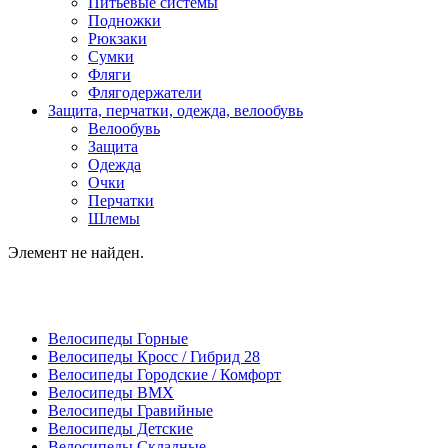
Питьевые системы
Подножки
Рюкзаки
Сумки
Фляги
Флягодержатели
Защита, перчатки, одежда, велообувь
Велообувь
Защита
Одежда
Очки
Перчатки
Шлемы
Элемент не найден.
Велосипеды Горные
Велосипеды Кросс / Гибрид 28
Велосипеды Городские / Комфорт
Велосипеды BMX
Велосипеды Гравийные
Велосипеды Детские
Велосипеды Складные