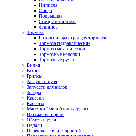
Ниппеля
Обода
Покрышки
Спицы и ниппеля
Флиппер
Тормоза
Роторы и адаптеры для тормозов
Тормоза гидравлические
Тормоза механические
Тормозные колодки
Тормозные ручки
Вилки
Выноса
Грипсы
Заглушки руля
Запчасти для вилок
Звезды
Каретки
Кассеты
Манетки / моноблоки / дуалы
Натяжители цепи
Обмотки руля
Педали
Переключатели скоростей