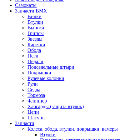
Самокаты
Запчасти BMX
Вилки
Втулки
Выноса
Грипсы
Звезды
Каретки
Обода
Пеги
Педали
Подседельные штыри
Покрышки
Рулевые колонки
Рули
Седла
Тормоза
Флиппер
Хабгарды (защита втулок)
Цепи
Шатуны
Запчасти
Колеса, обода, втулки, покрышки, камеры
Втулки