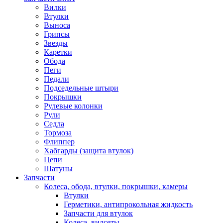
Вилки
Втулки
Выноса
Грипсы
Звезды
Каретки
Обода
Пеги
Педали
Подседельные штыри
Покрышки
Рулевые колонки
Рули
Седла
Тормоза
Флиппер
Хабгарды (защита втулок)
Цепи
Шатуны
Запчасти
Колеса, обода, втулки, покрышки, камеры
Втулки
Герметики, антипрокольная жидкость
Запчасти для втулок
Колеса, вилсеты