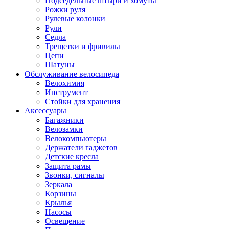
Подседельные штыри и хомуты
Рожки руля
Рулевые колонки
Рули
Седла
Трещетки и фривилы
Цепи
Шатуны
Обслуживание велосипеда
Велохимия
Инструмент
Стойки для хранения
Аксессуары
Багажники
Велозамки
Велокомпьютеры
Держатели гаджетов
Детские кресла
Защита рамы
Звонки, сигналы
Зеркала
Корзины
Крылья
Насосы
Освещение