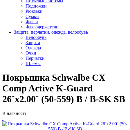
Питьевые системы
Подножки
Рюкзаки
Сумки
Фляги
Флягодержатели
Защита, перчатки, одежда, велообувь
Велообувь
Защита
Одежда
Очки
Перчатки
Шлемы
Покрышка Schwalbe CX
Comp Active K-Guard
26˝x2.00˝ (50-559) B / B-SK SB
В наявності