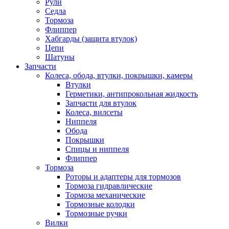
Рули
Седла
Тормоза
Флиппер
Хабгарды (защита втулок)
Цепи
Шатуны
Запчасти
Колеса, обода, втулки, покрышки, камеры
Втулки
Герметики, антипрокольная жидкость
Запчасти для втулок
Колеса, вилсеты
Ниппеля
Обода
Покрышки
Спицы и ниппеля
Флиппер
Тормоза
Роторы и адаптеры для тормозов
Тормоза гидравлические
Тормоза механические
Тормозные колодки
Тормозные ручки
Вилки