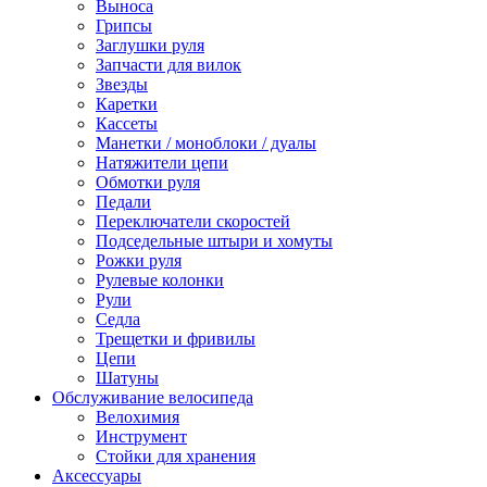
Выноса
Грипсы
Заглушки руля
Запчасти для вилок
Звезды
Каретки
Кассеты
Манетки / моноблоки / дуалы
Натяжители цепи
Обмотки руля
Педали
Переключатели скоростей
Подседельные штыри и хомуты
Рожки руля
Рулевые колонки
Рули
Седла
Трещетки и фривилы
Цепи
Шатуны
Обслуживание велосипеда
Велохимия
Инструмент
Стойки для хранения
Аксессуары