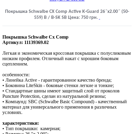
Покрышка Schwalbe CX Comp Active K-Guard 26˝x2.00˝ (50-
559) B / B-SK SB
Цена:
750
грн.
Покрышка Schwalbe Cx Comp
Артикул: 11139369.02
Легкая и экономическая кроссовая покрышка с полусликовым
низким профилем. Отличный накат с хорошим боковым
сцеплением.
особенности:
• Линейка Active - гарантированное качество бренда;
• Боковина LiteSkin - боковые стенки легкие и тонкие;
• Стандартные шины имеют защитный слой от проколов
Puncture Protection, сделан из натуральной резины;
• Компаунд: SBC (Schwalbe Basic Compound) - качественный
материал для универсального применения в различных
условиях.
характеристики:
• Тип покрышки: камерная;
• Размеры: 26 "х 2.00";