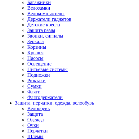
Багажники
Велозамки
Велокомпьютеры
Держатели гаджетов
Детские кресла
Защита рамы
Звонки, сигналы
Зеркала
Корзины
Крылья
Насосы
Освещение
Питьевые системы
Подножки
Рюкзаки
Сумки
Фляги
Флягодержатели
Защита, перчатки, одежда, велообувь
Велообувь
Защита
Одежда
Очки
Перчатки
Шлемы