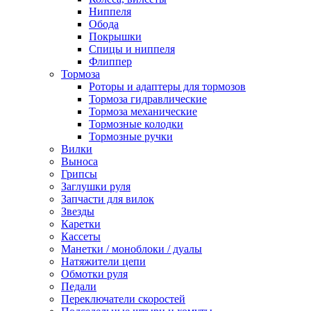
Ниппеля
Обода
Покрышки
Спицы и ниппеля
Флиппер
Тормоза
Роторы и адаптеры для тормозов
Тормоза гидравлические
Тормоза механические
Тормозные колодки
Тормозные ручки
Вилки
Выноса
Грипсы
Заглушки руля
Запчасти для вилок
Звезды
Каретки
Кассеты
Манетки / моноблоки / дуалы
Натяжители цепи
Обмотки руля
Педали
Переключатели скоростей