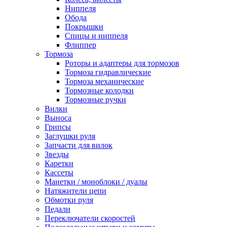
Ниппеля
Обода
Покрышки
Спицы и ниппеля
Флиппер
Тормоза
Роторы и адаптеры для тормозов
Тормоза гидравлические
Тормоза механические
Тормозные колодки
Тормозные ручки
Вилки
Выноса
Грипсы
Заглушки руля
Запчасти для вилок
Звезды
Каретки
Кассеты
Манетки / моноблоки / дуалы
Натяжители цепи
Обмотки руля
Педали
Переключатели скоростей