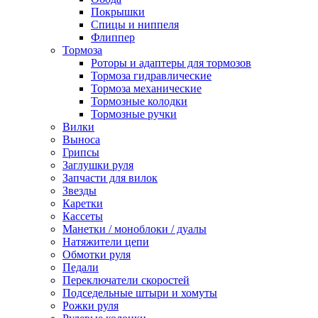
Покрышки
Спицы и ниппеля
Флиппер
Тормоза
Роторы и адаптеры для тормозов
Тормоза гидравлические
Тормоза механические
Тормозные колодки
Тормозные ручки
Вилки
Выноса
Грипсы
Заглушки руля
Запчасти для вилок
Звезды
Каретки
Кассеты
Манетки / моноблоки / дуалы
Натяжители цепи
Обмотки руля
Педали
Переключатели скоростей
Подседельные штыри и хомуты
Рожки руля