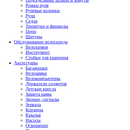
Подседельные штыри и хомуты
Рожки руля
Рулевые колонки
Рули
Седла
Трещетки и фривилы
Цепи
Шатуны
Обслуживание велосипеда
Велохимия
Инструмент
Стойки для хранения
Аксессуары
Багажники
Велозамки
Велокомпьютеры
Держатели гаджетов
Детские кресла
Защита рамы
Звонки, сигналы
Зеркала
Корзины
Крылья
Насосы
Освещение