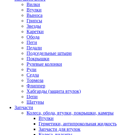
Вилки
Втулки
Выноса
Грипсы
Звезды
Каретки
Обода
Пеги
Педали
Подседельные штыри
Покрышки
Рулевые колонки
Рули
Седла
Тормоза
Флиппер
Хабгарды (защита втулок)
Цепи
Шатуны
Запчасти
Колеса, обода, втулки, покрышки, камеры
Втулки
Герметики, антипрокольная жидкость
Запчасти для втулок
Колеса, вилсеты