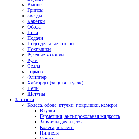
Выноса
Грипсы
Звезды
Каретки
Обода
Пеги
Педали
Подседельные штыри
Покрышки
Рулевые колонки
Рули
Седла
Тормоза
Флиппер
Хабгарды (защита втулок)
Цепи
Шатуны
Запчасти
Колеса, обода, втулки, покрышки, камеры
Втулки
Герметики, антипрокольная жидкость
Запчасти для втулок
Колеса, вилсеты
Ниппеля
Обода