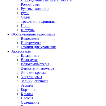
Подседельные штыри и хомуты
Рожки руля
Рулевые колонки
Рули
Седла
Трещетки и фривилы
Цепи
Шатуны
Обслуживание велосипеда
Велохимия
Инструмент
Стойки для хранения
Аксессуары
Багажники
Велозамки
Велокомпьютеры
Держатели гаджетов
Детские кресла
Защита рамы
Звонки, сигналы
Зеркала
Корзины
Крылья
Насосы
Освещение