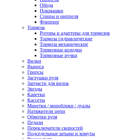
Обода
Покрышки
Спицы и ниппеля
Флиппер
Тормоза
Роторы и адаптеры для тормозов
Тормоза гидравлические
Тормоза механические
Тормозные колодки
Тормозные ручки
Вилки
Выноса
Грипсы
Заглушки руля
Запчасти для вилок
Звезды
Каретки
Кассеты
Манетки / моноблоки / дуалы
Натяжители цепи
Обмотки руля
Педали
Переключатели скоростей
Подседельные штыри и хомуты