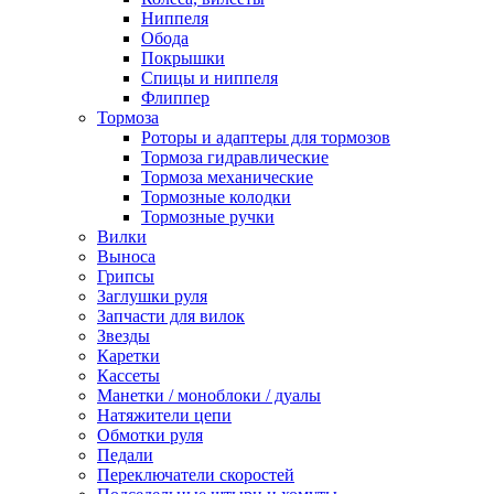
Ниппеля
Обода
Покрышки
Спицы и ниппеля
Флиппер
Тормоза
Роторы и адаптеры для тормозов
Тормоза гидравлические
Тормоза механические
Тормозные колодки
Тормозные ручки
Вилки
Выноса
Грипсы
Заглушки руля
Запчасти для вилок
Звезды
Каретки
Кассеты
Манетки / моноблоки / дуалы
Натяжители цепи
Обмотки руля
Педали
Переключатели скоростей