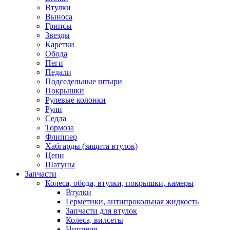
Втулки
Выноса
Грипсы
Звезды
Каретки
Обода
Пеги
Педали
Подседельные штыри
Покрышки
Рулевые колонки
Рули
Седла
Тормоза
Флиппер
Хабгарды (защита втулок)
Цепи
Шатуны
Запчасти
Колеса, обода, втулки, покрышки, камеры
Втулки
Герметики, антипрокольная жидкость
Запчасти для втулок
Колеса, вилсеты
Ниппеля