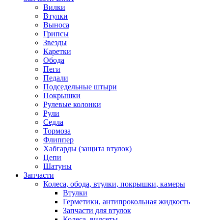
Вилки
Втулки
Выноса
Грипсы
Звезды
Каретки
Обода
Пеги
Педали
Подседельные штыри
Покрышки
Рулевые колонки
Рули
Седла
Тормоза
Флиппер
Хабгарды (защита втулок)
Цепи
Шатуны
Запчасти
Колеса, обода, втулки, покрышки, камеры
Втулки
Герметики, антипрокольная жидкость
Запчасти для втулок
Колеса, вилсеты