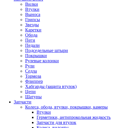
Вилки
Втулки
Выноса
Грипсы
Звезды
Каретки
Обода
Пеги
Педали
Подседельные штыри
Покрышки
Рулевые колонки
Рули
Седла
Тормоза
Флиппер
Хабгарды (защита втулок)
Цепи
Шатуны
Запчасти
Колеса, обода, втулки, покрышки, камеры
Втулки
Герметики, антипрокольная жидкость
Запчасти для втулок
Колеса, вилсеты