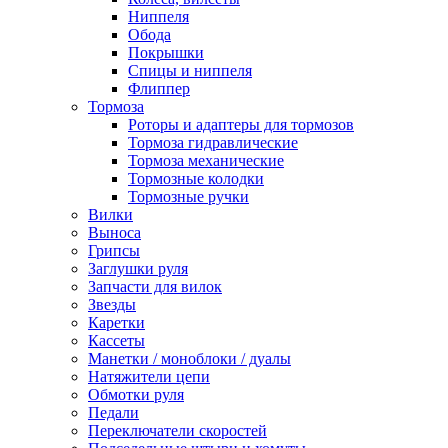
Ниппеля
Обода
Покрышки
Спицы и ниппеля
Флиппер
Тормоза
Роторы и адаптеры для тормозов
Тормоза гидравлические
Тормоза механические
Тормозные колодки
Тормозные ручки
Вилки
Выноса
Грипсы
Заглушки руля
Запчасти для вилок
Звезды
Каретки
Кассеты
Манетки / моноблоки / дуалы
Натяжители цепи
Обмотки руля
Педали
Переключатели скоростей