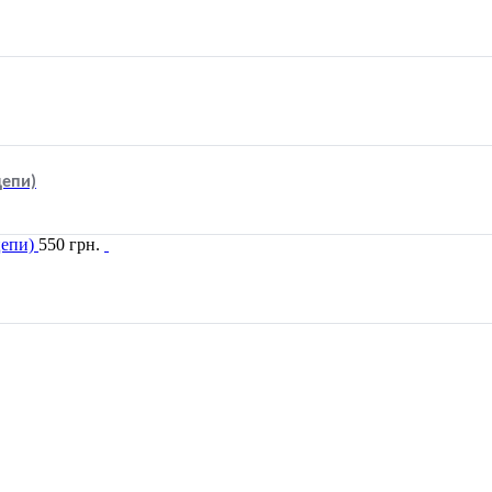
цепи)
550
грн.