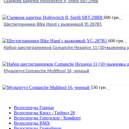
Съемник каретки Hollowtech II, Spelli SBT-29BB
600
грн.
Шестигранники Bike Hand с выжимкой YC-287B1
600
грн.
Набор шестигранников Comanche Hexagon 11 (10+выжимка 
Мультитул Comanche Multitool 16, черный
530
грн.
Велосипеды Горные
Велосипеды Кросс / Гибрид 28
Велосипеды Городские / Комфорт
Велосипеды BMX
Велосипеды Гравийные