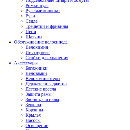
Подседельные штыри и хомуты
Рожки руля
Рулевые колонки
Рули
Седла
Трещетки и фривилы
Цепи
Шатуны
Обслуживание велосипеда
Велохимия
Инструмент
Стойки для хранения
Аксессуары
Багажники
Велозамки
Велокомпьютеры
Держатели гаджетов
Детские кресла
Защита рамы
Звонки, сигналы
Зеркала
Корзины
Крылья
Насосы
Освещение