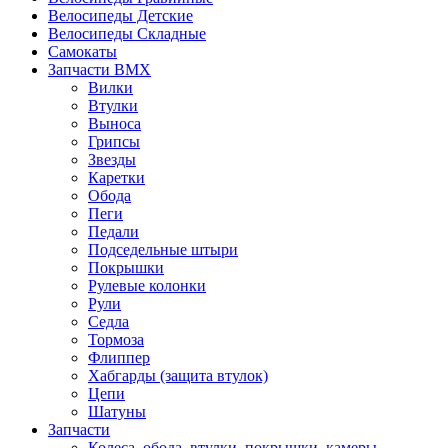
Велосипеды Детские
Велосипеды Складные
Самокаты
Запчасти BMX
Вилки
Втулки
Выноса
Грипсы
Звезды
Каретки
Обода
Пеги
Педали
Подседельные штыри
Покрышки
Рулевые колонки
Рули
Седла
Тормоза
Флиппер
Хабгарды (защита втулок)
Цепи
Шатуны
Запчасти
Колеса, обода, втулки, покрышки, камеры