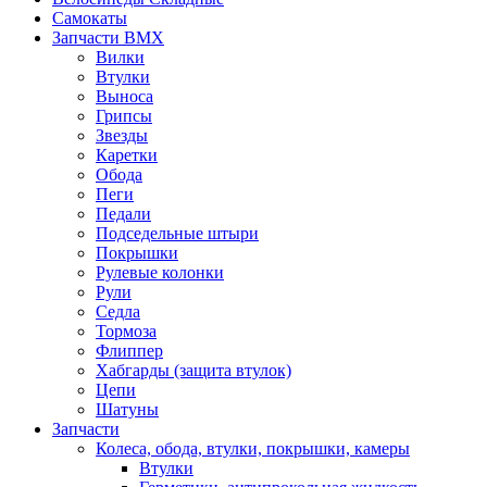
Самокаты
Запчасти BMX
Вилки
Втулки
Выноса
Грипсы
Звезды
Каретки
Обода
Пеги
Педали
Подседельные штыри
Покрышки
Рулевые колонки
Рули
Седла
Тормоза
Флиппер
Хабгарды (защита втулок)
Цепи
Шатуны
Запчасти
Колеса, обода, втулки, покрышки, камеры
Втулки