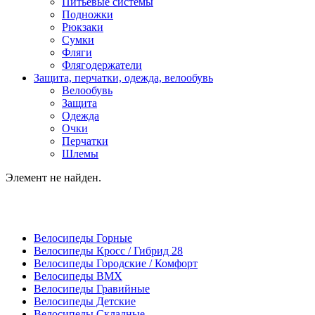
Питьевые системы
Подножки
Рюкзаки
Сумки
Фляги
Флягодержатели
Защита, перчатки, одежда, велообувь
Велообувь
Защита
Одежда
Очки
Перчатки
Шлемы
Элемент не найден.
Велосипеды Горные
Велосипеды Кросс / Гибрид 28
Велосипеды Городские / Комфорт
Велосипеды BMX
Велосипеды Гравийные
Велосипеды Детские
Велосипеды Складные