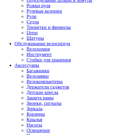
Подседельные штыри и хомуты
Рожки руля
Рулевые колонки
Рули
Седла
Трещетки и фривилы
Цепи
Шатуны
Обслуживание велосипеда
Велохимия
Инструмент
Стойки для хранения
Аксессуары
Багажники
Велозамки
Велокомпьютеры
Держатели гаджетов
Детские кресла
Защита рамы
Звонки, сигналы
Зеркала
Корзины
Крылья
Насосы
Освещение