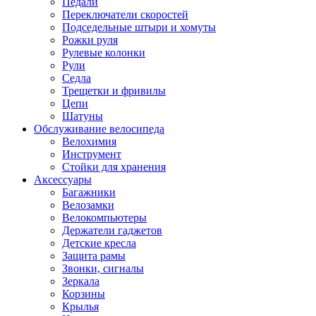
Педали
Переключатели скоростей
Подседельные штыри и хомуты
Рожки руля
Рулевые колонки
Рули
Седла
Трещетки и фривилы
Цепи
Шатуны
Обслуживание велосипеда
Велохимия
Инструмент
Стойки для хранения
Аксессуары
Багажники
Велозамки
Велокомпьютеры
Держатели гаджетов
Детские кресла
Защита рамы
Звонки, сигналы
Зеркала
Корзины
Крылья