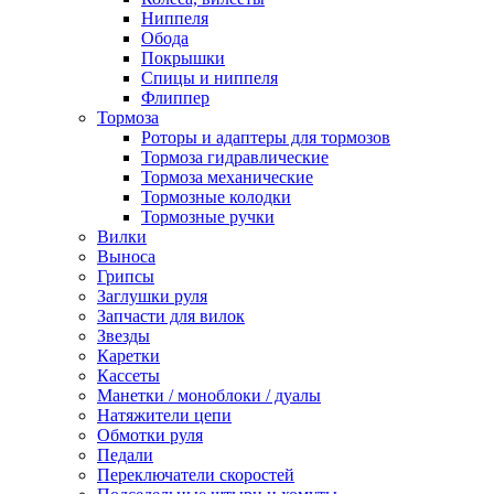
Ниппеля
Обода
Покрышки
Спицы и ниппеля
Флиппер
Тормоза
Роторы и адаптеры для тормозов
Тормоза гидравлические
Тормоза механические
Тормозные колодки
Тормозные ручки
Вилки
Выноса
Грипсы
Заглушки руля
Запчасти для вилок
Звезды
Каретки
Кассеты
Манетки / моноблоки / дуалы
Натяжители цепи
Обмотки руля
Педали
Переключатели скоростей