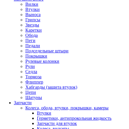
Вилки
Втулки
Выноса
Грипсы
Звезды
Каретки
Обода
Пеги
Педали
Подседельные штыри
Покрышки
Рулевые колонки
Рули
Седла
Тормоза
Флиппер
Хабгарды (защита втулок)
Цепи
Шатуны
Запчасти
Колеса, обода, втулки, покрышки, камеры
Втулки
Герметики, антипрокольная жидкость
Запчасти для втулок
Колеса, вилсеты