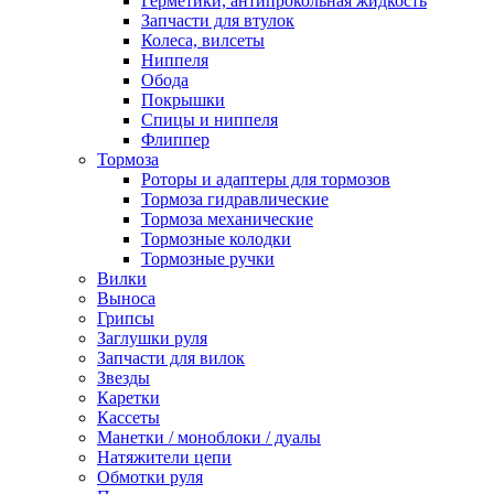
Герметики, антипрокольная жидкость
Запчасти для втулок
Колеса, вилсеты
Ниппеля
Обода
Покрышки
Спицы и ниппеля
Флиппер
Тормоза
Роторы и адаптеры для тормозов
Тормоза гидравлические
Тормоза механические
Тормозные колодки
Тормозные ручки
Вилки
Выноса
Грипсы
Заглушки руля
Запчасти для вилок
Звезды
Каретки
Кассеты
Манетки / моноблоки / дуалы
Натяжители цепи
Обмотки руля