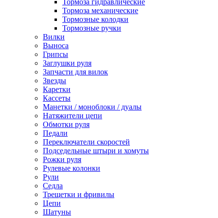
Тормоза гидравлические
Тормоза механические
Тормозные колодки
Тормозные ручки
Вилки
Выноса
Грипсы
Заглушки руля
Запчасти для вилок
Звезды
Каретки
Кассеты
Манетки / моноблоки / дуалы
Натяжители цепи
Обмотки руля
Педали
Переключатели скоростей
Подседельные штыри и хомуты
Рожки руля
Рулевые колонки
Рули
Седла
Трещетки и фривилы
Цепи
Шатуны