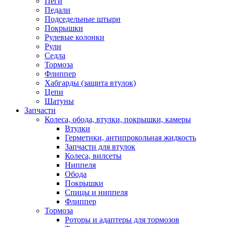
Пеги
Педали
Подседельные штыри
Покрышки
Рулевые колонки
Рули
Седла
Тормоза
Флиппер
Хабгарды (защита втулок)
Цепи
Шатуны
Запчасти
Колеса, обода, втулки, покрышки, камеры
Втулки
Герметики, антипрокольная жидкость
Запчасти для втулок
Колеса, вилсеты
Ниппеля
Обода
Покрышки
Спицы и ниппеля
Флиппер
Тормоза
Роторы и адаптеры для тормозов