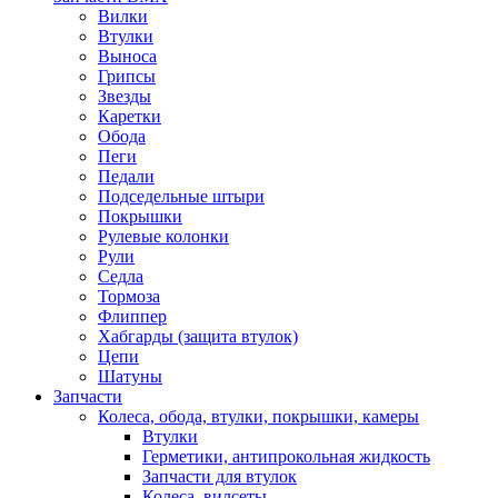
Вилки
Втулки
Выноса
Грипсы
Звезды
Каретки
Обода
Пеги
Педали
Подседельные штыри
Покрышки
Рулевые колонки
Рули
Седла
Тормоза
Флиппер
Хабгарды (защита втулок)
Цепи
Шатуны
Запчасти
Колеса, обода, втулки, покрышки, камеры
Втулки
Герметики, антипрокольная жидкость
Запчасти для втулок
Колеса, вилсеты