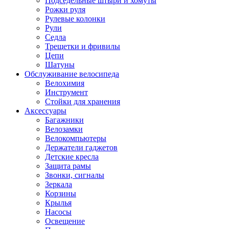
Подседельные штыри и хомуты
Рожки руля
Рулевые колонки
Рули
Седла
Трещетки и фривилы
Цепи
Шатуны
Обслуживание велосипеда
Велохимия
Инструмент
Стойки для хранения
Аксессуары
Багажники
Велозамки
Велокомпьютеры
Держатели гаджетов
Детские кресла
Защита рамы
Звонки, сигналы
Зеркала
Корзины
Крылья
Насосы
Освещение