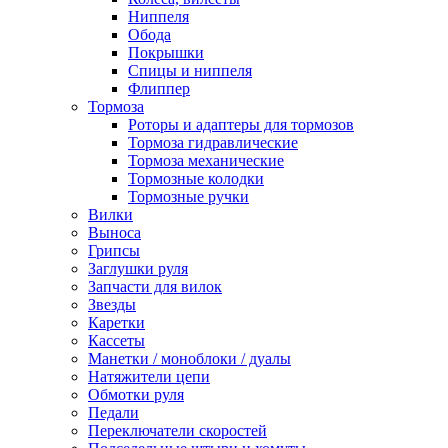
Ниппеля
Обода
Покрышки
Спицы и ниппеля
Флиппер
Тормоза
Роторы и адаптеры для тормозов
Тормоза гидравлические
Тормоза механические
Тормозные колодки
Тормозные ручки
Вилки
Выноса
Грипсы
Заглушки руля
Запчасти для вилок
Звезды
Каретки
Кассеты
Манетки / моноблоки / дуалы
Натяжители цепи
Обмотки руля
Педали
Переключатели скоростей