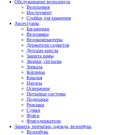
Обслуживание велосипеда
Велохимия
Инструмент
Стойки для хранения
Аксессуары
Багажники
Велозамки
Велокомпьютеры
Держатели гаджетов
Детские кресла
Защита рамы
Звонки, сигналы
Зеркала
Корзины
Крылья
Насосы
Освещение
Питьевые системы
Подножки
Рюкзаки
Сумки
Фляги
Флягодержатели
Защита, перчатки, одежда, велообувь
Велообувь