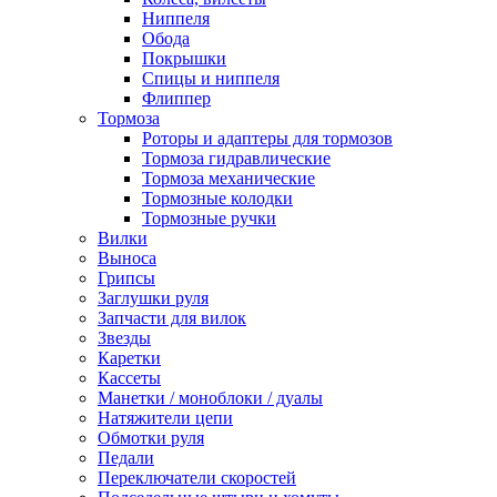
Ниппеля
Обода
Покрышки
Спицы и ниппеля
Флиппер
Тормоза
Роторы и адаптеры для тормозов
Тормоза гидравлические
Тормоза механические
Тормозные колодки
Тормозные ручки
Вилки
Выноса
Грипсы
Заглушки руля
Запчасти для вилок
Звезды
Каретки
Кассеты
Манетки / моноблоки / дуалы
Натяжители цепи
Обмотки руля
Педали
Переключатели скоростей