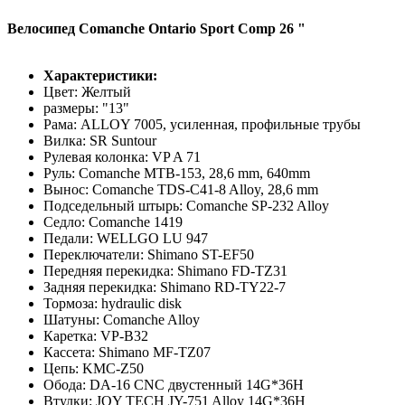
Велосипед Comanche Ontario Sport Comp 26 "
Характеристики:
Цвет: Желтый
размеры: "13"
Рама: ALLOY 7005, усиленная, профильные трубы
Вилка: SR Suntour
Рулевая колонка: VP A 71
Руль: Comanche MTB-153, 28,6 mm, 640mm
Вынос: Comanche TDS-C41-8 Alloy, 28,6 mm
Подседельный штырь: Comanche SP-232 Alloy
Седло: Comanche 1419
Педали: WELLGO LU 947
Переключатели: Shimano ST-EF50
Передняя перекидка: Shimano FD-TZ31
Задняя перекидка: Shimano RD-TY22-7
Тормоза: hydraulic disk
Шатуны: Comanche Alloy
Каретка: VP-B32
Кассета: Shimano MF-TZ07
Цепь: KMC-Z50
Обода: DA-16 CNC двустенный 14G*36H
Втулки: JOY TECH JY-751 Alloy 14G*36H