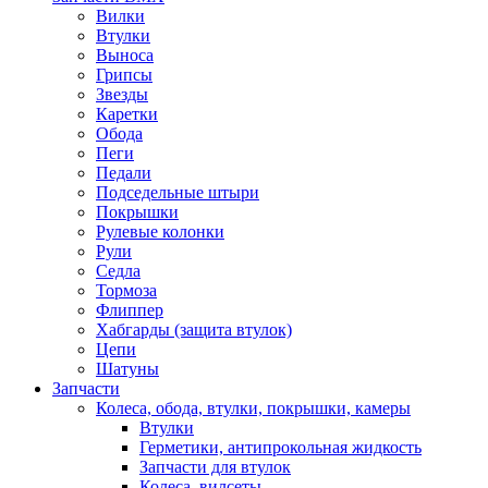
Вилки
Втулки
Выноса
Грипсы
Звезды
Каретки
Обода
Пеги
Педали
Подседельные штыри
Покрышки
Рулевые колонки
Рули
Седла
Тормоза
Флиппер
Хабгарды (защита втулок)
Цепи
Шатуны
Запчасти
Колеса, обода, втулки, покрышки, камеры
Втулки
Герметики, антипрокольная жидкость
Запчасти для втулок
Колеса, вилсеты