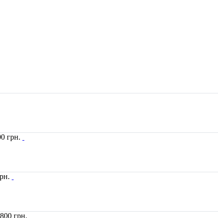
00
грн.
рн.
7800
грн.