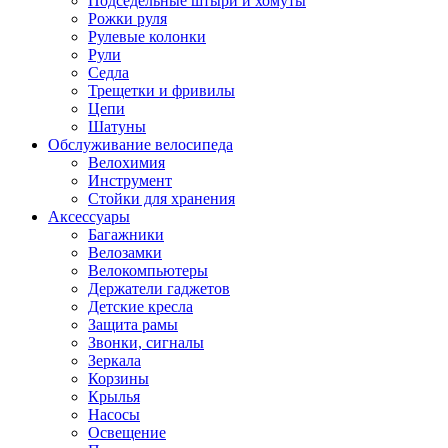
Подседельные штыри и хомуты
Рожки руля
Рулевые колонки
Рули
Седла
Трещетки и фривилы
Цепи
Шатуны
Обслуживание велосипеда
Велохимия
Инструмент
Стойки для хранения
Аксессуары
Багажники
Велозамки
Велокомпьютеры
Держатели гаджетов
Детские кресла
Защита рамы
Звонки, сигналы
Зеркала
Корзины
Крылья
Насосы
Освещение