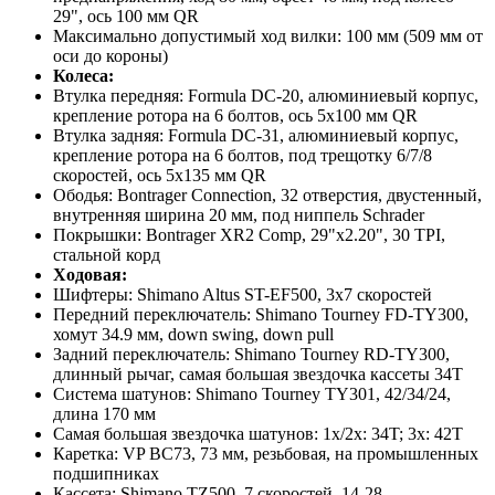
29", ось 100 мм QR
Максимально допустимый ход вилки: 100 мм (509 мм от
оси до короны)
Колеса:
Втулка передняя: Formula DC-20, алюминиевый корпус,
крепление ротора на 6 болтов, ось 5x100 мм QR
Втулка задняя: Formula DC-31, алюминиевый корпус,
крепление ротора на 6 болтов, под трещотку 6/7/8
скоростей, ось 5x135 мм QR
Ободья: Bontrager Connection, 32 отверстия, двустенный,
внутренняя ширина 20 мм, под ниппель Schrader
Покрышки: Bontrager XR2 Comp, 29"x2.20", 30 TPI,
стальной корд
Ходовая:
Шифтеры: Shimano Altus ST-EF500, 3x7 скоростей
Передний переключатель: Shimano Tourney FD-TY300,
хомут 34.9 мм, down swing, down pull
Задний переключатель: Shimano Tourney RD-TY300,
длинный рычаг, самая большая звездочка кассеты 34T
Система шатунов: Shimano Tourney TY301, 42/34/24,
длина 170 мм
Самая большая звездочка шатунов: 1x/2x: 34T; 3x: 42T
Каретка: VP BC73, 73 мм, резьбовая, на промышленных
подшипниках
Кассета: Shimano TZ500, 7 скоростей, 14-28