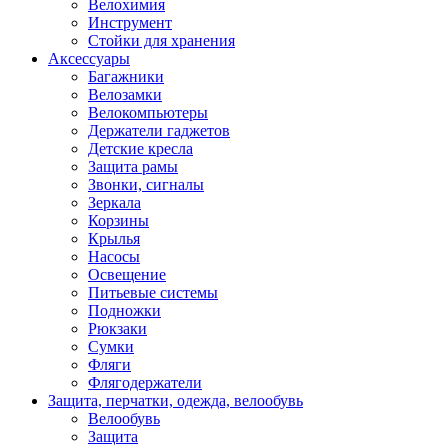
Велохимия
Инструмент
Стойки для хранения
Аксессуары
Багажники
Велозамки
Велокомпьютеры
Держатели гаджетов
Детские кресла
Защита рамы
Звонки, сигналы
Зеркала
Корзины
Крылья
Насосы
Освещение
Питьевые системы
Подножки
Рюкзаки
Сумки
Фляги
Флягодержатели
Защита, перчатки, одежда, велообувь
Велообувь
Защита