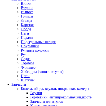
Вилки
Втулки
Выноса
Грипсы
Звезды
Каретки
Обода
Пеги
Педали
Подседельные штыри
Покрышки
Рулевые колонки
Рули
Седла
Тормоза
Флиппер
Хабгарды (защита втулок)
Цепи
Шатуны
Запчасти
Колеса, обода, втулки, покрышки, камеры
Втулки
Герметики, антипрокольная жидкость
Запчасти для втулок
Колеса, вилсеты