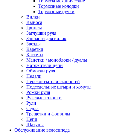
Тормоза механические
Тормозные колодки
Тормозные ручки
Вилки
Выноса
Грипсы
Заглушки руля
Запчасти для вилок
Звезды
Каретки
Кассеты
Манетки / моноблоки / дуалы
Натяжители цепи
Обмотки руля
Педали
Переключатели скоростей
Подседельные штыри и хомуты
Рожки руля
Рулевые колонки
Рули
Седла
Трещетки и фривилы
Цепи
Шатуны
Обслуживание велосипеда