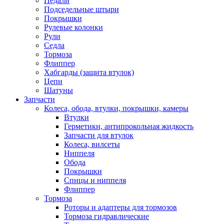
Педали
Подседельные штыри
Покрышки
Рулевые колонки
Рули
Седла
Тормоза
Флиппер
Хабгарды (защита втулок)
Цепи
Шатуны
Запчасти
Колеса, обода, втулки, покрышки, камеры
Втулки
Герметики, антипрокольная жидкость
Запчасти для втулок
Колеса, вилсеты
Ниппеля
Обода
Покрышки
Спицы и ниппеля
Флиппер
Тормоза
Роторы и адаптеры для тормозов
Тормоза гидравлические