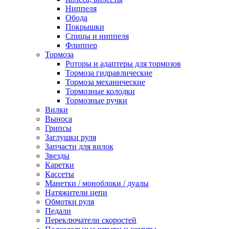
Ниппеля
Обода
Покрышки
Спицы и ниппеля
Флиппер
Тормоза
Роторы и адаптеры для тормозов
Тормоза гидравлические
Тормоза механические
Тормозные колодки
Тормозные ручки
Вилки
Выноса
Грипсы
Заглушки руля
Запчасти для вилок
Звезды
Каретки
Кассеты
Манетки / моноблоки / дуалы
Натяжители цепи
Обмотки руля
Педали
Переключатели скоростей