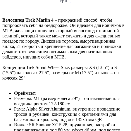
грн.
Велосипед Trek Marlin 4
– прекрасный способ, чтобы
попробовать себя на бездорожье. Он идеален для новичков в
MTB, желающих получить горный велосипед с шипастой
резиной, который также может служить и для ежедневных
поездок по городу. Дисковые тормоза, амортизационная
вилка, 21 скорость и крепление для багажника и подножки
делают этот велосипед оптимальным для начинающих
райдеров, ищущих себя в MTB.
Концепция Trek Smart Wheel Size: размеры XS (13.5") и S
(15.5") на колесах 27.5", размеры от M (17.5") и выше – на
колесах 29".
Фреймсет:
Размеры: ML (размер колеса 29") – оптимальный для
всадника ростом 172-180 см.
Рама: Alpha Silver Aluminum, внутреннее проведение
тросов и рубашек, конструкция с креплениями для
багажника и крыльев, под ось 135x5 мм QR
Вилка: SR Suntour XCE 28, пружинная, настройка
преднапряжения, ход 80 мм, офсет 46 мм, под колесо