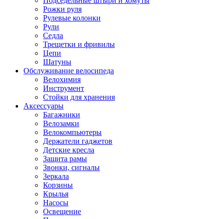
Подседельные штыри и хомуты
Рожки руля
Рулевые колонки
Рули
Седла
Трещетки и фривилы
Цепи
Шатуны
Обслуживание велосипеда
Велохимия
Инструмент
Стойки для хранения
Аксессуары
Багажники
Велозамки
Велокомпьютеры
Держатели гаджетов
Детские кресла
Защита рамы
Звонки, сигналы
Зеркала
Корзины
Крылья
Насосы
Освещение