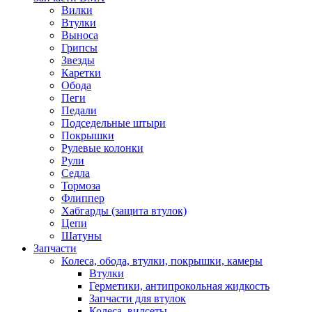
Вилки
Втулки
Выноса
Грипсы
Звезды
Каретки
Обода
Пеги
Педали
Подседельные штыри
Покрышки
Рулевые колонки
Рули
Седла
Тормоза
Флиппер
Хабгарды (защита втулок)
Цепи
Шатуны
Запчасти
Колеса, обода, втулки, покрышки, камеры
Втулки
Герметики, антипрокольная жидкость
Запчасти для втулок
Колеса, вилсеты