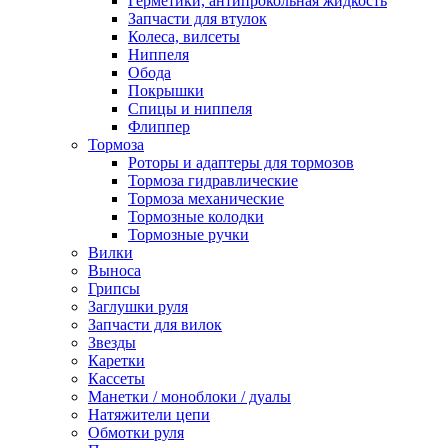
Герметики, антипрокольная жидкость
Запчасти для втулок
Колеса, вилсеты
Ниппеля
Обода
Покрышки
Спицы и ниппеля
Флиппер
Тормоза
Роторы и адаптеры для тормозов
Тормоза гидравлические
Тормоза механические
Тормозные колодки
Тормозные ручки
Вилки
Выноса
Грипсы
Заглушки руля
Запчасти для вилок
Звезды
Каретки
Кассеты
Манетки / моноблоки / дуалы
Натяжители цепи
Обмотки руля