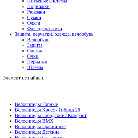
Питьевые системы
Подножки
Рюкзаки
Сумки
Фляги
Флягодержатели
Защита, перчатки, одежда, велообувь
Велообувь
Защита
Одежда
Очки
Перчатки
Шлемы
Элемент не найден.
Велосипеды Горные
Велосипеды Кросс / Гибрид 28
Велосипеды Городские / Комфорт
Велосипеды BMX
Велосипеды Гравийные
Велосипеды Детские
Велосипеды Складные