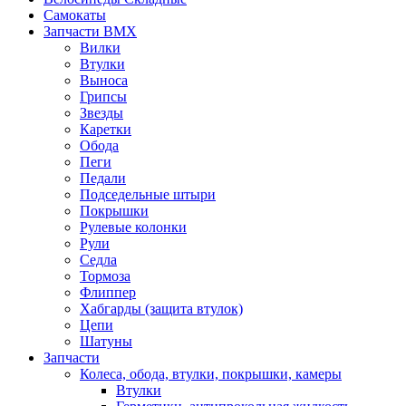
Самокаты
Запчасти BMX
Вилки
Втулки
Выноса
Грипсы
Звезды
Каретки
Обода
Пеги
Педали
Подседельные штыри
Покрышки
Рулевые колонки
Рули
Седла
Тормоза
Флиппер
Хабгарды (защита втулок)
Цепи
Шатуны
Запчасти
Колеса, обода, втулки, покрышки, камеры
Втулки