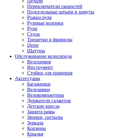
Педали
Переключатели скоростей
Подседельные штыри и хомуты
Рожки руля
Рулевые колонки
Рули
Седла
Трещетки и фривилы
Цепи
Шатуны
Обслуживание велосипеда
Велохимия
Инструмент
Стойки для хранения
Аксессуары
Багажники
Велозамки
Велокомпьютеры
Держатели гаджетов
Детские кресла
Защита рамы
Звонки, сигналы
Зеркала
Корзины
Крылья