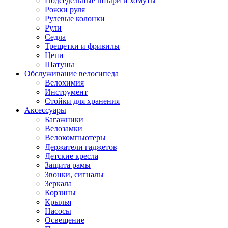
Подседельные штыри и хомуты
Рожки руля
Рулевые колонки
Рули
Седла
Трещетки и фривилы
Цепи
Шатуны
Обслуживание велосипеда
Велохимия
Инструмент
Стойки для хранения
Аксессуары
Багажники
Велозамки
Велокомпьютеры
Держатели гаджетов
Детские кресла
Защита рамы
Звонки, сигналы
Зеркала
Корзины
Крылья
Насосы
Освещение