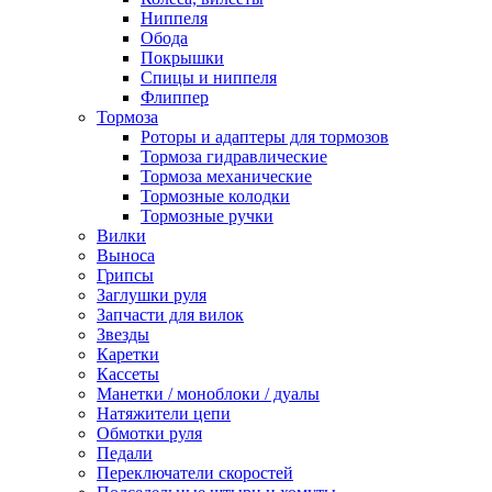
Ниппеля
Обода
Покрышки
Спицы и ниппеля
Флиппер
Тормоза
Роторы и адаптеры для тормозов
Тормоза гидравлические
Тормоза механические
Тормозные колодки
Тормозные ручки
Вилки
Выноса
Грипсы
Заглушки руля
Запчасти для вилок
Звезды
Каретки
Кассеты
Манетки / моноблоки / дуалы
Натяжители цепи
Обмотки руля
Педали
Переключатели скоростей