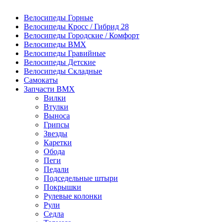
Велосипеды Горные
Велосипеды Кросс / Гибрид 28
Велосипеды Городские / Комфорт
Велосипеды BMX
Велосипеды Гравийные
Велосипеды Детские
Велосипеды Складные
Самокаты
Запчасти BMX
Вилки
Втулки
Выноса
Грипсы
Звезды
Каретки
Обода
Пеги
Педали
Подседельные штыри
Покрышки
Рулевые колонки
Рули
Седла