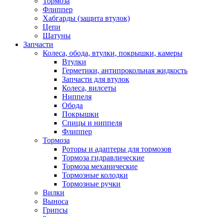
Тормоза
Флиппер
Хабгарды (защита втулок)
Цепи
Шатуны
Запчасти
Колеса, обода, втулки, покрышки, камеры
Втулки
Герметики, антипрокольная жидкость
Запчасти для втулок
Колеса, вилсеты
Ниппеля
Обода
Покрышки
Спицы и ниппеля
Флиппер
Тормоза
Роторы и адаптеры для тормозов
Тормоза гидравлические
Тормоза механические
Тормозные колодки
Тормозные ручки
Вилки
Выноса
Грипсы