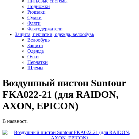
Питьевые системы
Подножки
Рюкзаки
Сумки
Фляги
Флягодержатели
Защита, перчатки, одежда, велообувь
Велообувь
Защита
Одежда
Очки
Перчатки
Шлемы
Воздушный пистон Suntour
FKA022-21 (для RAIDON,
AXON, EPICON)
В наявності