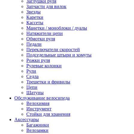
Заглушки руля
Запчасти для вилок
Звезды
Каретки
Кассеты
Манетки / моноблоки / дуалы
Натяжители цепи
Обмотки руля
Педали
Переключатели скоростей
Подседельные штыри и хомуты
Рожки руля
Рулевые колонки
Рули
Седла
Трещетки и фривилы
Цепи
Шатуны
Обслуживание велосипеда
Велохимия
Инструмент
Стойки для хранения
Аксессуары
Багажники
Велозамки