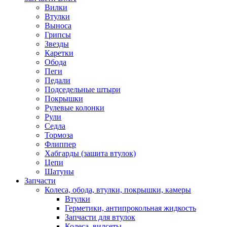
Вилки
Втулки
Выноса
Грипсы
Звезды
Каретки
Обода
Пеги
Педали
Подседельные штыри
Покрышки
Рулевые колонки
Рули
Седла
Тормоза
Флиппер
Хабгарды (защита втулок)
Цепи
Шатуны
Запчасти
Колеса, обода, втулки, покрышки, камеры
Втулки
Герметики, антипрокольная жидкость
Запчасти для втулок
Колеса, вилсеты