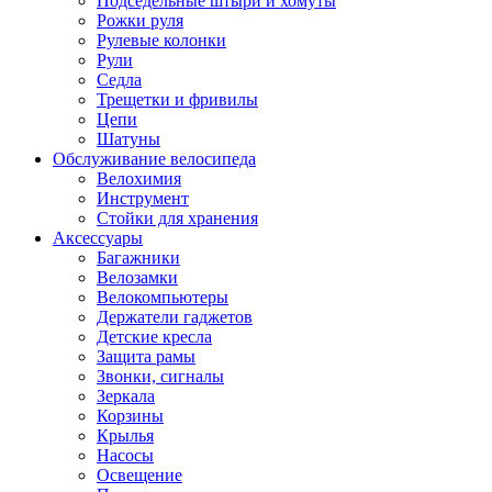
Подседельные штыри и хомуты
Рожки руля
Рулевые колонки
Рули
Седла
Трещетки и фривилы
Цепи
Шатуны
Обслуживание велосипеда
Велохимия
Инструмент
Стойки для хранения
Аксессуары
Багажники
Велозамки
Велокомпьютеры
Держатели гаджетов
Детские кресла
Защита рамы
Звонки, сигналы
Зеркала
Корзины
Крылья
Насосы
Освещение