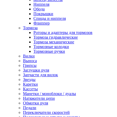
Ниппеля
Обода
Покрышки
Спицы и ниппеля
Флиппер
Тормоза
Роторы и адаптеры для тормозов
Тормоза гидравлические
Тормоза механические
Тормозные колодки
Тормозные ручки
Вилки
Выноса
Грипсы
Заглушки руля
Запчасти для вилок
Звезды
Каретки
Кассеты
Манетки / моноблоки / дуалы
Натяжители цепи
Обмотки руля
Педали
Переключатели скоростей