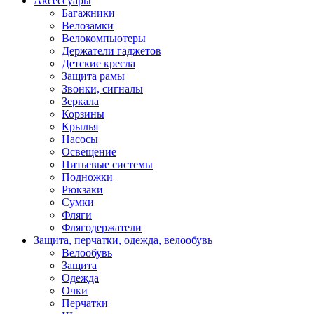
Аксессуары
Багажники
Велозамки
Велокомпьютеры
Держатели гаджетов
Детские кресла
Защита рамы
Звонки, сигналы
Зеркала
Корзины
Крылья
Насосы
Освещение
Питьевые системы
Подножки
Рюкзаки
Сумки
Фляги
Флягодержатели
Защита, перчатки, одежда, велообувь
Велообувь
Защита
Одежда
Очки
Перчатки