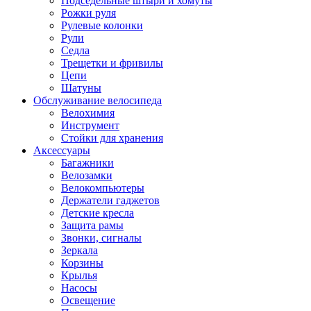
Подседельные штыри и хомуты
Рожки руля
Рулевые колонки
Рули
Седла
Трещетки и фривилы
Цепи
Шатуны
Обслуживание велосипеда
Велохимия
Инструмент
Стойки для хранения
Аксессуары
Багажники
Велозамки
Велокомпьютеры
Держатели гаджетов
Детские кресла
Защита рамы
Звонки, сигналы
Зеркала
Корзины
Крылья
Насосы
Освещение