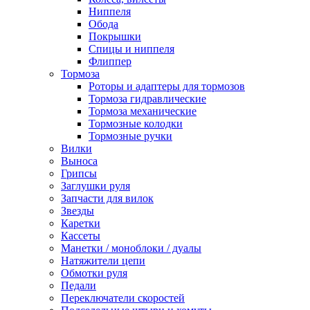
Ниппеля
Обода
Покрышки
Спицы и ниппеля
Флиппер
Тормоза
Роторы и адаптеры для тормозов
Тормоза гидравлические
Тормоза механические
Тормозные колодки
Тормозные ручки
Вилки
Выноса
Грипсы
Заглушки руля
Запчасти для вилок
Звезды
Каретки
Кассеты
Манетки / моноблоки / дуалы
Натяжители цепи
Обмотки руля
Педали
Переключатели скоростей