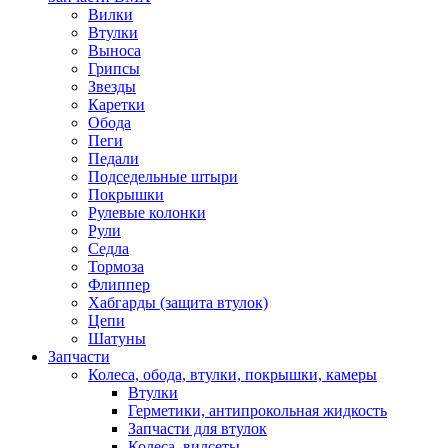
Вилки
Втулки
Выноса
Грипсы
Звезды
Каретки
Обода
Пеги
Педали
Подседельные штыри
Покрышки
Рулевые колонки
Рули
Седла
Тормоза
Флиппер
Хабгарды (защита втулок)
Цепи
Шатуны
Запчасти
Колеса, обода, втулки, покрышки, камеры
Втулки
Герметики, антипрокольная жидкость
Запчасти для втулок
Колеса, вилсеты