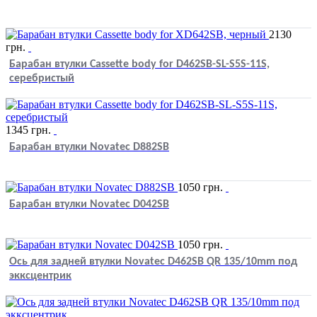
2130
грн.
Барабан втулки Cassette body for D462SB-SL-S5S-11S,
серебристый
1345
грн.
Барабан втулки Novatec D882SB
1050
грн.
Барабан втулки Novatec D042SB
1050
грн.
Ось для задней втулки Novatec D462SB QR 135/10mm под
экксцентрик