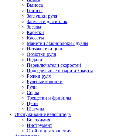
Выноса
Грипсы
Заглушки руля
Запчасти для вилок
Звезды
Каретки
Кассеты
Манетки / моноблоки / дуалы
Натяжители цепи
Обмотки руля
Педали
Переключатели скоростей
Подседельные штыри и хомуты
Рожки руля
Рулевые колонки
Рули
Седла
Трещетки и фривилы
Цепи
Шатуны
Обслуживание велосипеда
Велохимия
Инструмент
Стойки для хранения