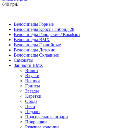
640
грн.
Велосипеды Горные
Велосипеды Кросс / Гибрид 28
Велосипеды Городские / Комфорт
Велосипеды BMX
Велосипеды Гравийные
Велосипеды Детские
Велосипеды Складные
Самокаты
Запчасти BMX
Вилки
Втулки
Выноса
Грипсы
Звезды
Каретки
Обода
Пеги
Педали
Подседельные штыри
Покрышки
Рулевые колонки