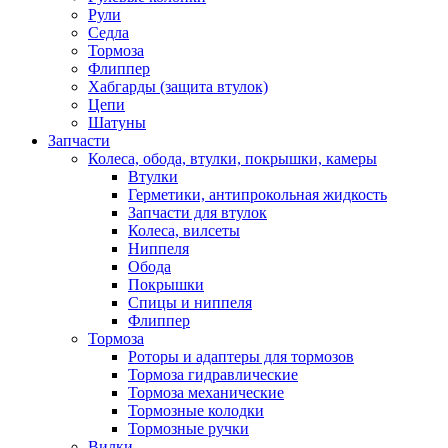
Рули
Седла
Тормоза
Флиппер
Хабгарды (защита втулок)
Цепи
Шатуны
Запчасти
Колеса, обода, втулки, покрышки, камеры
Втулки
Герметики, антипрокольная жидкость
Запчасти для втулок
Колеса, вилсеты
Ниппеля
Обода
Покрышки
Спицы и ниппеля
Флиппер
Тормоза
Роторы и адаптеры для тормозов
Тормоза гидравлические
Тормоза механические
Тормозные колодки
Тормозные ручки
Вилки