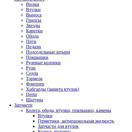
Вилки
Втулки
Выноса
Грипсы
Звезды
Каретки
Обода
Пеги
Педали
Подседельные штыри
Покрышки
Рулевые колонки
Рули
Седла
Тормоза
Флиппер
Хабгарды (защита втулок)
Цепи
Шатуны
Запчасти
Колеса, обода, втулки, покрышки, камеры
Втулки
Герметики, антипрокольная жидкость
Запчасти для втулок
Колеса, вилсеты