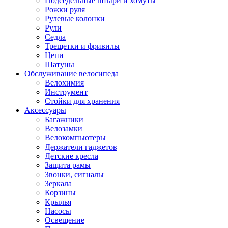
Подседельные штыри и хомуты
Рожки руля
Рулевые колонки
Рули
Седла
Трещетки и фривилы
Цепи
Шатуны
Обслуживание велосипеда
Велохимия
Инструмент
Стойки для хранения
Аксессуары
Багажники
Велозамки
Велокомпьютеры
Держатели гаджетов
Детские кресла
Защита рамы
Звонки, сигналы
Зеркала
Корзины
Крылья
Насосы
Освещение