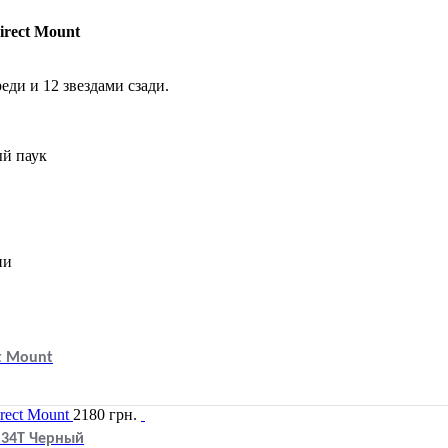
rect Mount
еди и 12 звездами сзади.
ый паук
пи
t Mount
2180
грн.
) 34T Черный