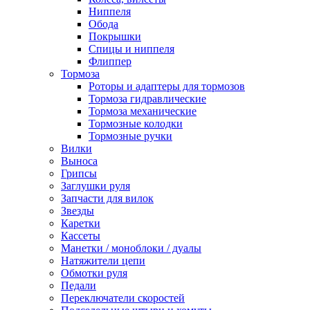
Ниппеля
Обода
Покрышки
Спицы и ниппеля
Флиппер
Тормоза
Роторы и адаптеры для тормозов
Тормоза гидравлические
Тормоза механические
Тормозные колодки
Тормозные ручки
Вилки
Выноса
Грипсы
Заглушки руля
Запчасти для вилок
Звезды
Каретки
Кассеты
Манетки / моноблоки / дуалы
Натяжители цепи
Обмотки руля
Педали
Переключатели скоростей