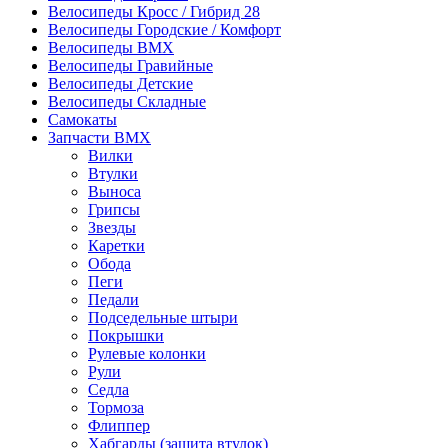
Велосипеды Кросс / Гибрид 28
Велосипеды Городские / Комфорт
Велосипеды BMX
Велосипеды Гравийные
Велосипеды Детские
Велосипеды Складные
Самокаты
Запчасти BMX
Вилки
Втулки
Выноса
Грипсы
Звезды
Каретки
Обода
Пеги
Педали
Подседельные штыри
Покрышки
Рулевые колонки
Рули
Седла
Тормоза
Флиппер
Хабгарды (защита втулок)