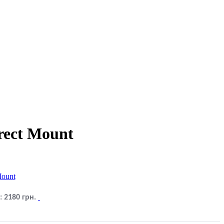
ect Mount
:
2180
грн.