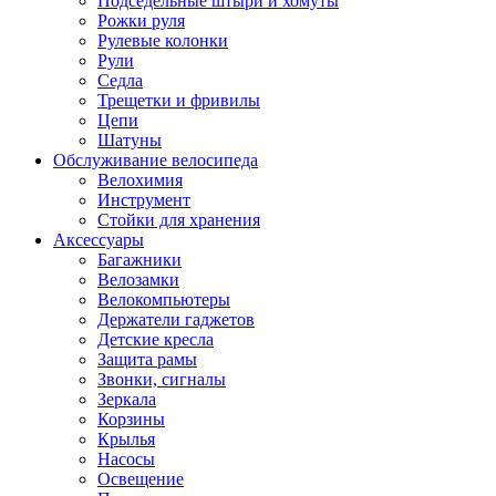
Подседельные штыри и хомуты
Рожки руля
Рулевые колонки
Рули
Седла
Трещетки и фривилы
Цепи
Шатуны
Обслуживание велосипеда
Велохимия
Инструмент
Стойки для хранения
Аксессуары
Багажники
Велозамки
Велокомпьютеры
Держатели гаджетов
Детские кресла
Защита рамы
Звонки, сигналы
Зеркала
Корзины
Крылья
Насосы
Освещение