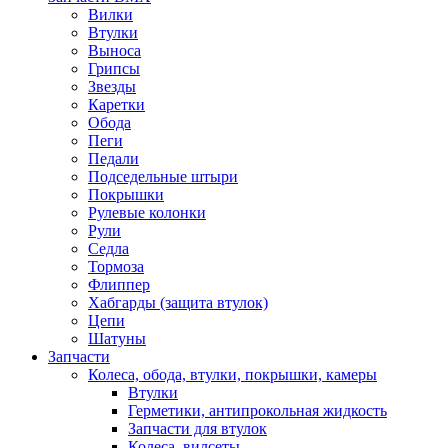
Вилки
Втулки
Выноса
Грипсы
Звезды
Каретки
Обода
Пеги
Педали
Подседельные штыри
Покрышки
Рулевые колонки
Рули
Седла
Тормоза
Флиппер
Хабгарды (защита втулок)
Цепи
Шатуны
Запчасти
Колеса, обода, втулки, покрышки, камеры
Втулки
Герметики, антипрокольная жидкость
Запчасти для втулок
Колеса, вилсеты