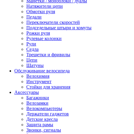
Манетки / моноблоки / дуалы
Натяжители цепи
Обмотки руля
Педали
Переключатели скоростей
Подседельные штыри и хомуты
Рожки руля
Рулевые колонки
Рули
Седла
Трещетки и фривилы
Цепи
Шатуны
Обслуживание велосипеда
Велохимия
Инструмент
Стойки для хранения
Аксессуары
Багажники
Велозамки
Велокомпьютеры
Держатели гаджетов
Детские кресла
Защита рамы
Звонки, сигналы