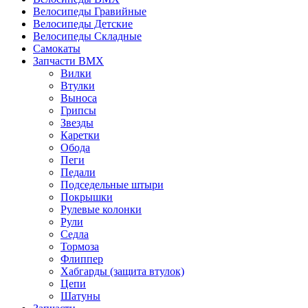
Велосипеды Гравийные
Велосипеды Детские
Велосипеды Складные
Самокаты
Запчасти BMX
Вилки
Втулки
Выноса
Грипсы
Звезды
Каретки
Обода
Пеги
Педали
Подседельные штыри
Покрышки
Рулевые колонки
Рули
Седла
Тормоза
Флиппер
Хабгарды (защита втулок)
Цепи
Шатуны