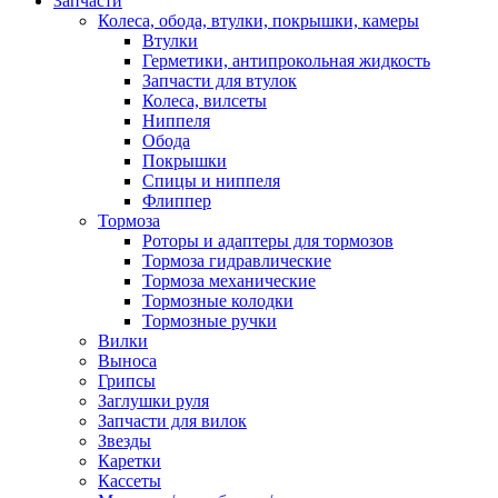
Запчасти
Колеса, обода, втулки, покрышки, камеры
Втулки
Герметики, антипрокольная жидкость
Запчасти для втулок
Колеса, вилсеты
Ниппеля
Обода
Покрышки
Спицы и ниппеля
Флиппер
Тормоза
Роторы и адаптеры для тормозов
Тормоза гидравлические
Тормоза механические
Тормозные колодки
Тормозные ручки
Вилки
Выноса
Грипсы
Заглушки руля
Запчасти для вилок
Звезды
Каретки
Кассеты