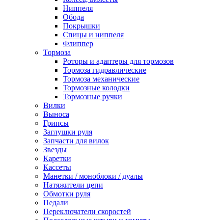
Ниппеля
Обода
Покрышки
Спицы и ниппеля
Флиппер
Тормоза
Роторы и адаптеры для тормозов
Тормоза гидравлические
Тормоза механические
Тормозные колодки
Тормозные ручки
Вилки
Выноса
Грипсы
Заглушки руля
Запчасти для вилок
Звезды
Каретки
Кассеты
Манетки / моноблоки / дуалы
Натяжители цепи
Обмотки руля
Педали
Переключатели скоростей