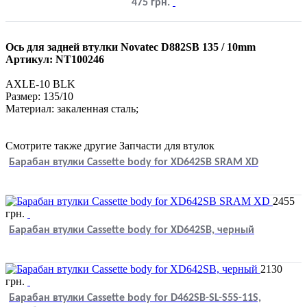
475
грн.
Ось для задней втулки Novatec D882SB 135 / 10mm
Артикул: NT100246
AXLE-10 BLK
Размер: 135/10
Материал: закаленная сталь;
Смотрите также другие Запчасти для втулок
Барабан втулки Cassette body for XD642SB SRAM XD
2455
грн.
Барабан втулки Cassette body for XD642SB, черный
2130
грн.
Барабан втулки Cassette body for D462SB-SL-S5S-11S,