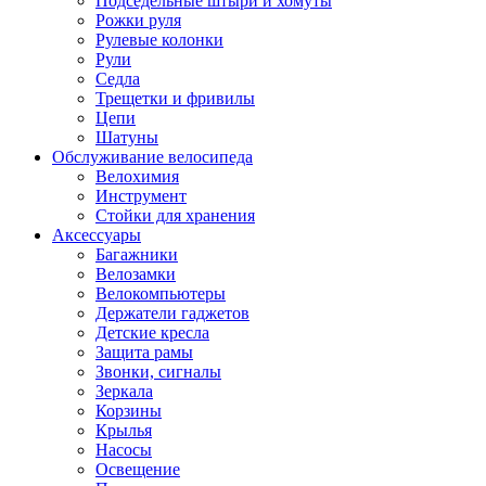
Подседельные штыри и хомуты
Рожки руля
Рулевые колонки
Рули
Седла
Трещетки и фривилы
Цепи
Шатуны
Обслуживание велосипеда
Велохимия
Инструмент
Стойки для хранения
Аксессуары
Багажники
Велозамки
Велокомпьютеры
Держатели гаджетов
Детские кресла
Защита рамы
Звонки, сигналы
Зеркала
Корзины
Крылья
Насосы
Освещение