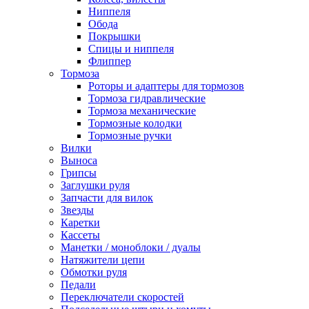
Ниппеля
Обода
Покрышки
Спицы и ниппеля
Флиппер
Тормоза
Роторы и адаптеры для тормозов
Тормоза гидравлические
Тормоза механические
Тормозные колодки
Тормозные ручки
Вилки
Выноса
Грипсы
Заглушки руля
Запчасти для вилок
Звезды
Каретки
Кассеты
Манетки / моноблоки / дуалы
Натяжители цепи
Обмотки руля
Педали
Переключатели скоростей