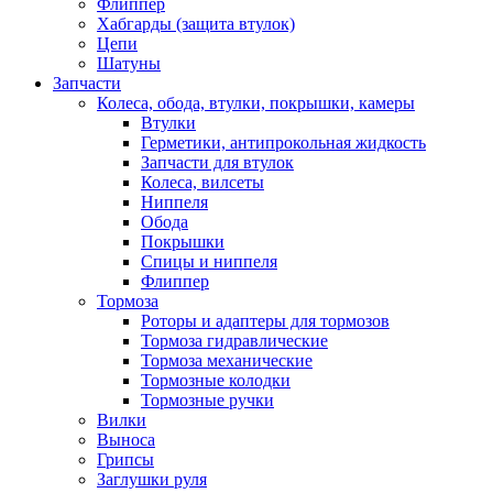
Флиппер
Хабгарды (защита втулок)
Цепи
Шатуны
Запчасти
Колеса, обода, втулки, покрышки, камеры
Втулки
Герметики, антипрокольная жидкость
Запчасти для втулок
Колеса, вилсеты
Ниппеля
Обода
Покрышки
Спицы и ниппеля
Флиппер
Тормоза
Роторы и адаптеры для тормозов
Тормоза гидравлические
Тормоза механические
Тормозные колодки
Тормозные ручки
Вилки
Выноса
Грипсы
Заглушки руля