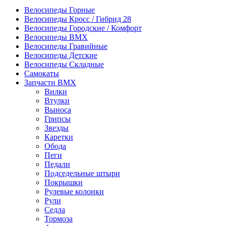
Велосипеды Горные
Велосипеды Кросс / Гибрид 28
Велосипеды Городские / Комфорт
Велосипеды BMX
Велосипеды Гравийные
Велосипеды Детские
Велосипеды Складные
Самокаты
Запчасти BMX
Вилки
Втулки
Выноса
Грипсы
Звезды
Каретки
Обода
Пеги
Педали
Подседельные штыри
Покрышки
Рулевые колонки
Рули
Седла
Тормоза