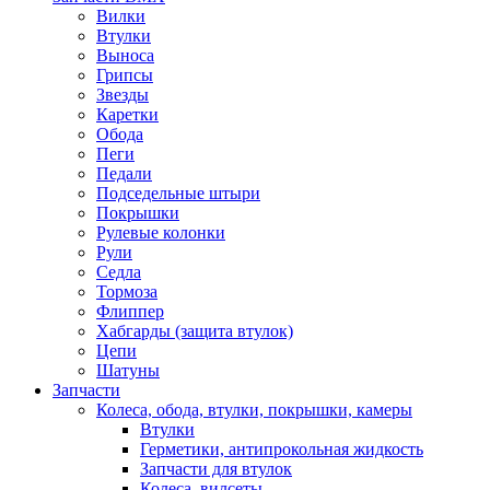
Вилки
Втулки
Выноса
Грипсы
Звезды
Каретки
Обода
Пеги
Педали
Подседельные штыри
Покрышки
Рулевые колонки
Рули
Седла
Тормоза
Флиппер
Хабгарды (защита втулок)
Цепи
Шатуны
Запчасти
Колеса, обода, втулки, покрышки, камеры
Втулки
Герметики, антипрокольная жидкость
Запчасти для втулок
Колеса, вилсеты