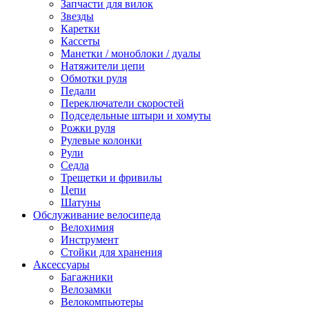
Запчасти для вилок
Звезды
Каретки
Кассеты
Манетки / моноблоки / дуалы
Натяжители цепи
Обмотки руля
Педали
Переключатели скоростей
Подседельные штыри и хомуты
Рожки руля
Рулевые колонки
Рули
Седла
Трещетки и фривилы
Цепи
Шатуны
Обслуживание велосипеда
Велохимия
Инструмент
Стойки для хранения
Аксессуары
Багажники
Велозамки
Велокомпьютеры